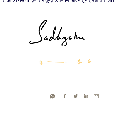
ा ते आहेत तसं पाहिलं, तर तुम्ही उत्तमपणे जीवनातून तुमची वाट श