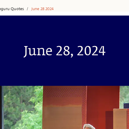
hguru Quotes
June 28 2024
/
June 28, 2024