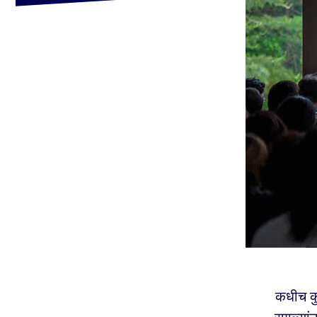
कधीच कु