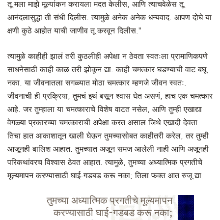
तू मला माझे मूल्यांकन करायला मदत केलीस, आणि त्याचवेळेस तू
आनंदलासुद्धा ती संधी दिलीस. त्यामुळे अनेक अनेक धन्यवाद. आपण दोघे या
क्षणी कुठे आहोत याची जाणीव तू करवून दिलीस."
त्यामुळे काहीही झालं तरी कुठलीही अपेक्षा न ठेवता स्वतःला प्रामाणिकपणे
साधनेसाठी काही काळ तरी झोकून द्या. काही चमत्कार घडण्याची वाट बघू
नका. या जीवनातला सगळ्यात मोठा चमत्कार म्हणजे जीवन स्वतः.
जीवनाची ही प्रक्रिया, तुमचं इथं बसून श्वास घेत असणं, हाच एक चमत्कार
आहे. जर तुम्हाला या चमत्काराचे विशेष वाटत नसेल, आणि तुम्ही एखाद्या
वेगळ्या प्रकारच्या चमत्काराची अपेक्षा करत असाल जिथे एखादी देवता
तिचा हात आकाशातून खाली घेऊन तुमच्यासोबत काहीतरी करेल, तर तुम्ही
आजूनही बालिश आहात. तुमच्यात अजून समज आलेली नाही आणि अजूनही
परिकथांवरच विश्वास ठेवत आहात. त्यामुळे, तुमच्या अध्यात्मिक प्रगतीचे
मूल्यमापन करण्यासाठी घाई-गडबड करू नका; तिला फक्त आत रुजू द्या.
तुमच्या अध्यात्मिक प्रगतीचे मूल्यमापन
करण्यासाठी घाई-गडबड करू नका;