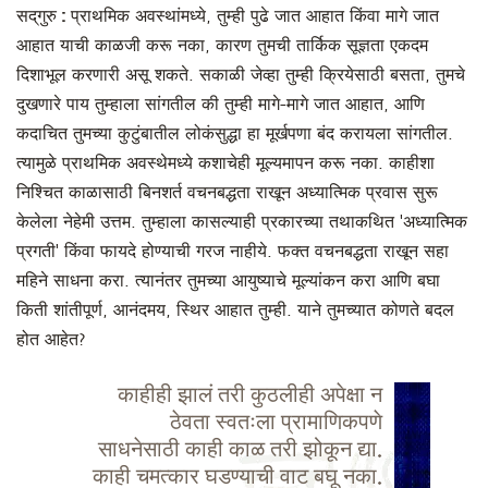
सद्‌गुरु :
प्राथमिक अवस्थांमध्ये, तुम्ही पुढे जात आहात किंवा मागे जात
आहात याची काळजी करू नका, कारण तुमची तार्किक सूज्ञता एकदम
दिशाभूल करणारी असू शकते. सकाळी जेव्हा तुम्ही क्रियेसाठी बसता, तुमचे
दुखणारे पाय तुम्हाला सांगतील की तुम्ही मागे-मागे जात आहात, आणि
कदाचित तुमच्या कुटुंबातील लोकंसुद्धा हा मूर्खपणा बंद करायला सांगतील.
त्यामुळे प्राथमिक अवस्थेमध्ये कशाचेही मूल्यमापन करू नका. काहीशा
निश्चित काळासाठी बिनशर्त वचनबद्धता राखून अध्यात्मिक प्रवास सुरू
केलेला नेहेमी उत्तम. तुम्हाला कासल्याही प्रकारच्या तथाकथित 'अध्यात्मिक
प्रगती' किंवा फायदे होण्याची गरज नाहीये. फक्त वचनबद्धता राखून सहा
महिने साधना करा. त्यानंतर तुमच्या आयुष्याचे मूल्यांकन करा आणि बघा
किती शांतीपूर्ण, आनंदमय, स्थिर आहात तुम्ही. याने तुमच्यात कोणते बदल
होत आहेत?
काहीही झालं तरी कुठलीही अपेक्षा न
ठेवता स्वतःला प्रामाणिकपणे
साधनेसाठी काही काळ तरी झोकून द्या.
काही चमत्कार घडण्याची वाट बघू नका.