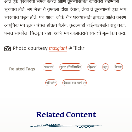
आत एक प्रकारची समज बहरते आणि तुमच्यासोबत काहीतरी घडण्यास
सुरुवात होते. मग जेव्हा ते तुम्हाला दीक्षा देतात, तेव्हा ते तुमच्यामधे एका भव्य
स्वरूपात घडून होते. पण आज, लोकं धीर धरण्यासाठी झगडत आहेत कारण
आधुनिक मन इतकं चंचल होऊन गेलंय. कुठल्याही घाई-गडबडीत राहू नका.
फक्त साधनेला चिटकून राहा, आणि मग कालांतराने स्वतःचे मूल्यांकन करा.
Photo courtesy
maxgiani
@Flickr
अध्यात्म
इनर इंजिनियरिंग
क्रिया
बुद्ध
चेतना
Related Tags
परिवर्तन
दैवात्वाच्या मार्गावर
Related Content