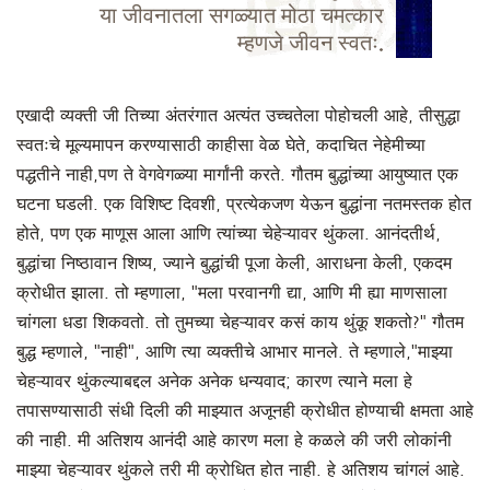
या जीवनातला सगळ्यात मोठा चमत्कार
म्हणजे जीवन स्वतः.
एखादी व्यक्ती जी तिच्या अंतरंगात अत्यंत उच्चतेला पोहोचली आहे, तीसुद्धा
स्वतःचे मूल्यमापन करण्यासाठी काहीसा वेळ घेते, कदाचित नेहेमीच्या
पद्धतीने नाही,पण ते वेगवेगळ्या मार्गांनी करते. गौतम बुद्धांच्या आयुष्यात एक
घटना घडली. एक विशिष्ट दिवशी, प्रत्येकजण येऊन बुद्धांना नतमस्तक होत
होते, पण एक माणूस आला आणि त्यांच्या चेहेऱ्यावर थुंकला. आनंदतीर्थ,
बुद्धांचा निष्ठावान शिष्य, ज्याने बुद्धांची पूजा केली, आराधना केली, एकदम
क्रोधीत झाला. तो म्हणाला, "मला परवानगी द्या, आणि मी ह्या माणसाला
चांगला धडा शिकवतो. तो तुमच्या चेहऱ्यावर कसं काय थुंकू शकतो?" गौतम
बुद्ध म्हणाले, "नाही", आणि त्या व्यक्तीचे आभार मानले. ते म्हणाले,"माझ्या
चेहऱ्यावर थुंकल्याबद्दल अनेक अनेक धन्यवाद; कारण त्याने मला हे
तपासण्यासाठी संधी दिली की माझ्यात अजूनही क्रोधीत होण्याची क्षमता आहे
की नाही. मी अतिशय आनंदी आहे कारण मला हे कळले की जरी लोकांनी
माझ्या चेहऱ्यावर थुंकले तरी मी क्रोधित होत नाही. हे अतिशय चांगलं आहे.