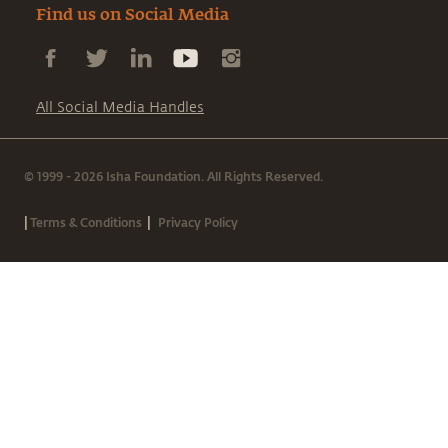
Find us on Social Media
All Social Media Handles
© 1999 - 2026 Isha Foundation. All Rights Reserved.
|
|
Terms & Conditions
Privacy Policy