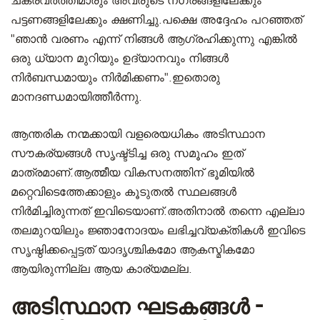
ചക്രവർത്തിമാരും അവരുടെ നഗരങ്ങളിലേക്കും
പട്ടണങ്ങളിലേക്കും ക്ഷണിച്ചു.പക്ഷെ അദ്ദേഹം പറഞ്ഞത്
"ഞാൻ വരണം എന്ന് നിങ്ങൾ ആഗ്രഹിക്കുന്നു എങ്കിൽ
ഒരു ധ്യാന മുറിയും ഉദ്യാനവും നിങ്ങൾ
നിർബന്ധമായും നിർമിക്കണം".ഇതൊരു
മാനദണ്ഡമായിത്തീർന്നു.
ആന്തരിക നന്മക്കായി വളരെയധികം അടിസ്ഥാന
സൗകര്യങ്ങൾ സൃഷ്ട്ടിച്ച ഒരു സമൂഹം ഇത്
മാത്രമാണ്.ആത്മീയ വികസനത്തിന് ഭൂമിയിൽ
മറ്റെവിടെത്തേക്കാളും കൂടുതൽ സ്ഥലങ്ങൾ
നിർമിച്ചിരുന്നത് ഇവിടെയാണ്.അതിനാൽ തന്നെ എല്ലാ
തലമുറയിലും ജ്ഞാനോദയം ലഭിച്ചവ്യക്തികൾ ഇവിടെ
സൃഷ്ഠിക്കപ്പെട്ടത് യാദൃശ്ചികമോ ആകസ്മികമോ
ആയിരുന്നില്ല ആയ കാര്യമല്ല.
അടിസ്ഥാന ഘടകങ്ങൾ -