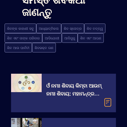
ସମସ୍ତ ଶିବକଥା
ଜାଣନ୍ତୁ
ଶିବଙ୍କ କାହାଣୀ ସବୁ
ଆଧ୍ୟାତ୍ମିକତା
ଶିବ ସ୍ତୋତ୍ର
ଶିବ ତତ୍ତ୍ୱ
ଶିବ ଏବଂ ତାଙ୍କ ପରିବାର
ଆଦିଯୋଗୀ
ଆଦିଗୁରୁ
ଶିବ ଏବଂ ଆପଣ
ଶିବ ଆଉ ପାର୍ବତୀ
ଶିବଭକ୍ତ ଗଣ
ଓଁ ନମଃ ଶିବାୟ କିମ୍ବା ଆଉମ୍‌
ନମଃ ଶିବାୟ: ମହାମନ୍ତ୍ରର
ଉଚ୍ଚାରଣ କିପରି କରିବେ?