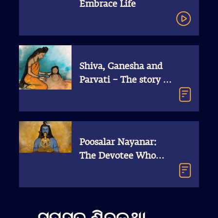
Embrace Life
Shiva, Ganesha and
Parvati – The story of
Ganesha’s Birth
Poosalar Nayanar:
The Devotee Who
Built a Temple in His
Heart | Sadhguru
Insights