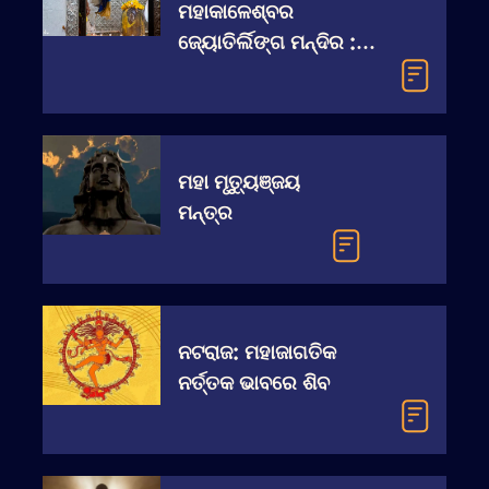
ମହାକାଳେଶ୍ବର
ଜ୍ୟୋତିର୍ଲିଙ୍ଗ ମନ୍ଦିର :
ଯାହା ଏହି ଶିବଲିଙ୍ଗ ଙ୍କୁ
ଏତେ ଶକ୍ତିଶାଳୀ
କରିଦେଇଥାଏ ତାହା ପ୍ରକୃତ
ରେ କଣ ?
ମହା ମୃତ୍ୟୁଞ୍ଜୟ
ମନ୍ତ୍ର
ନଟରାଜ: ମହାଜାଗତିକ
ନର୍ତ୍ତକ ଭାବରେ ଶିବ