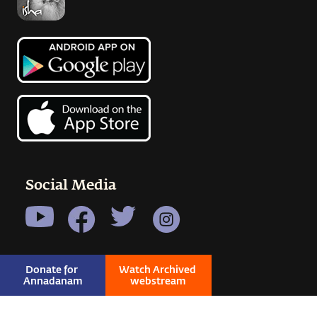
Social Media
Donate for 
Watch Archived 
Annadanam
webstream