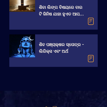
ଶିବା ଲିଙ୍ଗ ବିଷୟରେ ବାର
ଟି ଜିନିଷ ଯାହା ହୁଏତ ଆପଣ
ଜାଣି ନଥିବେ l
ଶିବ ପଞ୍ଚାକ୍ଷର ସ୍ତୋତ୍ର -
ଲିରିକ୍ସ ଏବଂ ଅର୍ଥ