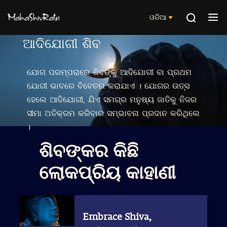
ଓଡିଆ
ଆଦିଯୋଗୀ ଶିବ
ଯୋଗ ପରମ୍ପରାରେ ଶିବଙ୍କୁ ଆଦିଯୋଗୀ ବା ପ୍ରଥମ
ଯୋଗୀ ଭାବରେ ବିବେଚନା କରାଯାଏ । ଯୋଗର ଉତ୍ସ
ହେଲେ ଆଦିଯୋଗୀ, ଯିଏ ସମଗ୍ର ମନୁଷ୍ୟ ଜାତିକୁ ନିଜର
ସୀମା ଅତିକ୍ରମ କରିବାର ସମ୍ଭାବନା ପ୍ରଦାନ କରିଥିଲେ
।
ଶିବଙ୍କର କିଛି
ଲୋକପ୍ରିୟ କାହାଣୀ
Embrace Shiva,