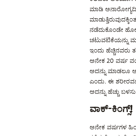
ಮಾಡಿ ಅನಾರೋಗ್ಯದಿಂದ
ಮಾಡುತ್ತಿರುವುದಕ್ಕಿಂತ
ನಡೆದುಕೊಂಡೇ ಹೋಗಿಬರು
ಚಟುವಟಿಕೆಯನ್ನು ಮಾಡುತ
ಇಂದು ಹೆಚ್ಚಿನವರು ತ
ಅನೇಕ 20 ವರ್ಷ ವಯ
ಅದನ್ನು ಮಾಡಲೂ ಅವರಿ
ಎಂದು. ಈ ಶರೀರವನ್ನ
ಅದನ್ನು ಹೆಚ್ಚು ಬಳಸು
ವಾಕ್-ಕಿಂಗ್ಸ್!
ಅನೇಕ ವರ್ಷಗಳ ಹಿಂದೆ