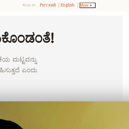
Also in:
More
Pусский
English
ದುಕೊಂಡಂತೆ!
ಕೆಯ ಮಟ್ಟವನ್ನು
ಹಿಸುತ್ತದೆ ಎಂದು