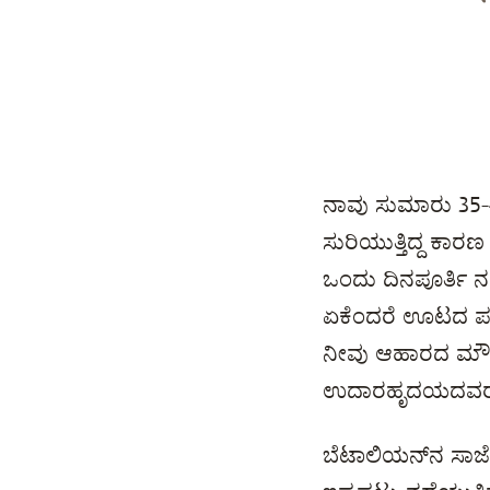
ನಾವು ಸುಮಾರು 35-
ಸುರಿಯುತ್ತಿದ್ದ ಕಾರಣ 
ಒಂದು ದಿನಪೂರ್ತಿ ನಡೆ
ಏಕೆಂದರೆ ಊಟದ ಪರಿಮ
ನೀವು ಆಹಾರದ ಮೌಲ್ಯ
ಉದಾರಹೃದಯದವರಾಗಿ
ಬೆಟಾಲಿಯನ್‌ನ ಸಾರ್ಜ