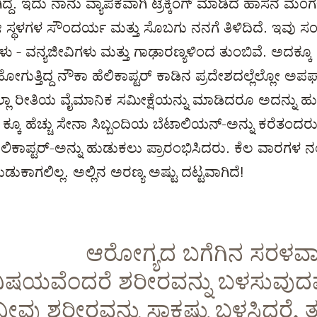
ದೆ. ಇದು ನಾನು ವ್ಯಾಪಕವಾಗಿ ಟ್ರೆಕ್ಕಿಂಗ್ ಮಾಡಿದ ಹಾಸನ ಮಂ
ಈ ಸ್ಥಳಗಳ ಸೌಂದರ್ಯ ಮತ್ತು ಸೊಬಗು ನನಗೆ ತಿಳಿದಿದೆ. ಇವು 
 - ವನ್ಯಜೀವಿಗಳು ಮತ್ತು ಗಾಢಾರಣ್ಯಳಿಂದ ತುಂಬಿವೆ. ಅದಕ್ಕ
ೋಗುತ್ತಿದ್ದ ನೌಕಾ ಹೆಲಿಕಾಪ್ಟರ್ ಕಾಡಿನ ಪ್ರದೇಶದಲ್ಲೆಲ್ಲೋ ಅಪಘಾತ
್ಲಾ ರೀತಿಯ ವೈಮಾನಿಕ ಸಮೀಕ್ಷೆಯನ್ನು ಮಾಡಿದರೂ ಅದನ್ನು ಹು
ಕೂ ಹೆಚ್ಚು ಸೇನಾ ಸಿಬ್ಬಂದಿಯ ಬೆಟಾಲಿಯನ್-ಅನ್ನು ಕರೆತಂದರ
ಹೆಲಿಕಾಪ್ಟರ್-ಅನ್ನು ಹುಡುಕಲು ಪ್ರಾರಂಭಿಸಿದರು. ಕೆಲ ವಾರಗಳ
ುಡುಕಾಗಲಿಲ್ಲ. ಅಲ್ಲಿನ ಅರಣ್ಯ ಅಷ್ಟು ದಟ್ಟವಾಗಿದೆ!
ಆರೋಗ್ಯದ ಬಗೆಗಿನ ಸರಳವ
ಿಷಯವೆಂದರೆ ಶರೀರವನ್ನು ಬಳಸುವುದಷ್ಟ
ನೀವು ಶರೀರವನ್ನು ಸಾಕಷ್ಟು ಬಳಸಿದರೆ, ತನ