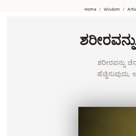
Home
Wisdom
Arti
/
/
ಶರೀರವನ್ನು
ಶರೀರವನ್ನು ಚೆ
ಹೆಚ್ಚಿಸುವುದು,