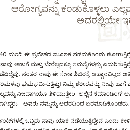
ಆರೋಗ್ಯವನ್ನು ಕಂಡುಕೊಳ್ಳಲು ಎಲ್ಲ
ಅದರಲ್ಲಿಯೇ ಇದ
40 ಮಂದಿ ಈ ಪ್ರದೇಶದ ಮೂಲಕ ನಡೆದುಕೊಂಡು ಹೋಗುತ್ತಿದ್ದ
ನಾವು ಅಡುಗೆ ಮತ್ತು ಬೇರೆಲ್ಲದಕ್ಕೂ ಸಮಸ್ಯೆಗಳನ್ನು ಎದುರಿಸುತ್ತಿದ್
ದಿದ್ದೆವು. ನಂತರ ನಾವು ಈ ಸೇನಾ ಶಿಬಿರಕ್ಕೆ ಆಹ್ವಾನವಿಲ್ಲದ ಅತಿಥ
ಳವು ಘಮಘಮಿಸುತ್ತಿತ್ತು! ನಿಮ್ಮ ಶರೀರವನ್ನು ನೀವು ಹಾಗೆ 
ವನ್ನು ನಿಜವಾಗಿಯೂ ತಿಳಿಯುತ್ತೀರಿ. ಅಲ್ಲಿನ ಕಮಾಂಡಿಂಗ್ 
ದ್ದರು - ಅವರು ನಮ್ಮನ್ನು ಆದರದಿಂದ ಬರಮಾಡಿಕೊಂಡರು.
ೆಂಟ್‌ಗಳಲ್ಲಿ ಒಬ್ಬರು ನಾವು ಯಾಕೆ ನಡೆಯುತ್ತಿದ್ದೇವೆ ಎಂದು ಕೇ