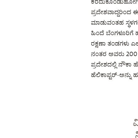
ಕರೆದುಕೊಂಡುಹೋಗಿದ್
ಪ್ರದೇಶವಾದ್ದರಿಂದ 
ಮಾಡುವಂತಹ ಸ್ಥಳಗಳು
ಹಿಂದೆ ಬೆಂಗಳೂರಿಗೆ ಹ
ರಕ್ಷಣಾ ತಂಡಗಳು ಎಲ
ನಂತರ ಅವರು 200 ಕ್
ಪ್ರದೇಶದಲ್ಲಿ ನೌಕಾ 
ಹೆಲಿಕಾಪ್ಟರ್-ಅನ್ನು ಹ
ವ