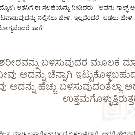
ಯೋಗಿ ಆತನಿಗೆ ಈ ಸಲಹೆಯನ್ನು ನೀಡಿದರು, “ಅವನು ಗಾಲ್ಫ್ 
ಟವಾಡುವುದನ್ನು ನಿಲ್ಲಿಸಲು ಹೇಳಿ. ಇಲ್ಲವೆಂದರೆ, ಆಡಲು ಹೇಳ
ರೋಗ್ಯವೆಂದರೆ ಹಾಗೆ!
ಶರೀರವನ್ನು ಬಳಸುವುದರ ಮೂಲಕ ಮಾತ
ನೀವು ಅದನ್ನು ಚೆನ್ನಾಗಿ ಇಟ್ಟುಕೊಳ್ಳಬಹು
ು ಅದನ್ನು ಹೆಚ್ಚು ಬಳಸುವುದಂತೆಲ್ಲಾ ಅ
ಉತ್ತಮಗೊಳ್ಳುತ್ತಿರುತ್ತ
ೆಲಸ ಮಾಡಿ ಅನಾರೋಗ್ಯದಿಂದ ಬಳಲುತ್ತಿದ್ದಾರೆ. ಆದರೆ ಹೆಚ್ಚಿನ