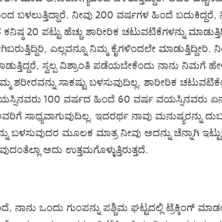
 ಬಳಲುತ್ತಿದ್ದಾರೆ. ನೀವು 200 ವರ್ಷಗಳ ಹಿಂದೆ ಬದುಕಿದ್ದರೆ
 ಕನಿಷ್ಠ 20 ಪಟ್ಟು ಹೆಚ್ಚು ಶಾರೀರಿಕ ಚಟುವಟಿಕೆಗಳನ್ನು ಮಾಡುತ್ತಿದ್
ತ್ತಿದ್ದಿರಿ, ಎಲ್ಲವನ್ನೂ ನಿಮ್ಮ ಕೈಗಳಿಂದಲೇ ಮಾಡುತ್ತಿದ್ದೀರಿ.
್ತಿದ್ದರೆ, ಸ್ವಲ್ಪ ವಿಶ್ರಾಂತಿ ಪಡೆಯಬೇಕೆಂದು ನಾನು ನಿಮಗೆ ಹೇಳಿರ
ಮ್ಮ ಶರೀರವನ್ನು ಸಾಕಷ್ಟು ಬಳಸುವುದಿಲ್ಲ. ಶಾರೀರಿಕ ಚಟುವಟಿ
ಸ್ಸಿನವರು 100 ವರ್ಷದ ಹಿಂದೆ 60 ವರ್ಷ ವಯಸ್ಸಿನವರು ಏನು
ಗೆ ಸಾಧ್ಯವಾಗುವುದಿಲ್ಲ. ಇದರರ್ಥ ನಾವು ಮನುಷ್ಯರನ್ನು ದುರ್ಬಲ
ು ಬಳಸುವುದರ ಮೂಲಕ ಮಾತ್ರ ನೀವು ಅದನ್ನು ಚೆನ್ನಾಗಿ ಇಟ್ಟು
ವುದಂತೆಲ್ಲಾ ಅದು ಉತ್ತಮಗೊಳ್ಳುತ್ತಿರುತ್ತದೆ.
, ನಾನು ಒಂದು ಗುಂಪನ್ನು ಪಶ್ಚಿಮ ಘಟ್ಟದಲ್ಲಿ ಟ್ರೆಕ್ಕಿಂಗ್ ಮಾ