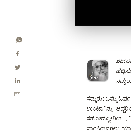
ಶರೀರವ
ಹೆಚ್ಚಿ
ಸದ್ಗುರ
ಸದ್ಗುರು:
ಒಮ್ಮೆ ಓರ್ವ
ಉಂಟಾಗಿತ್ತು. ಆದ್
ಸಹೋದ್ಯೋಗಿಯು, “ಓಹ
ವಾಂತಿಯಾಗಲು ಯಾವುದೇ