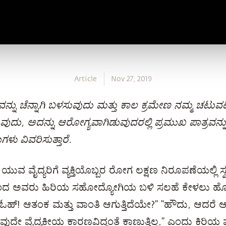
Article
Nov 27, 2019
ನ್ನು ಚೆನ್ನಾಗಿ ಬಳಸುವುದು ಮತ್ತು ಕಾಲ ಕ್ರಮೇಣ ನಮ್ಮ ಚಟುವ
ಸುವುದು, ಅದನ್ನು ಆರೋಗ್ಯವಾಗಿಡುವುದರಲ್ಲಿ ಪ್ರಮುಖ ಪಾತ್ರವನ್ನ
ುಗಳು ವಿವರಿಸುತ್ತಾರೆ.
 ಯುವ ವೈದ್ಯರಿಗೆ ವ್ಯಕ್ತಿಯೊಬ್ಬರ ರೋಗ ಲಕ್ಷಣ ನಿರೂಪಣೆಯಲ್ಲಿ ಸ್ವಲ
ದರಿಂದ ಅವರು ಹಿರಿಯ ಸಹೋದ್ಯೋಗಿಯ ಬಳಿ ಸಲಹೆ ಕೇಳಲು 
್! ಆತಂಕ ಮತ್ತು ವಾಂತಿ ಆಗುತ್ತಿದೆಯೇ?” “ಹೌದು, ಆದರೆ ಆ
 ವೈದ್ಯಕೀಯ ಕಾರಣವಿದ್ದಂತೆ ಕಾಣುತ್ತಿಲ್ಲ.” ಎಂದು ಕಿರಿಯ ವೈ