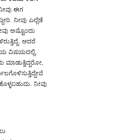
, ನೀವು ಈಗ
ದೀರಿ. ನೀವು ಎಲ್ಲೆಡೆ
 ನೀವು ಅಷ್ಟೊಂದು
ುತ್ತಿದ್ದೆ. ಆದರೆ
ಕೆಯ ವಿಷಯದಲ್ಲಿ,
 ಮಾಡುತ್ತಿದ್ದರೋ,
ಗೊಳಿಸುತ್ತಿದ್ದೇವೆ
ಕೊಳ್ಳಬಹುದು. ನೀವು
ಡಲು