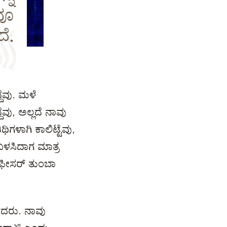
ವೂ
ೆ.
ೆವು. ಮಳೆ
ದೆವು, ಅಲ್ಲದೆ ನಾವು
ಿಗಳಾಗಿ ಕಾಲಿಟ್ಟೆವು,
ಬಳಸಿದಾಗ ಮಾತ್ರ
ಆಫೀಸರ್ ತುಂಬಾ
ಳಿದರು. ನಾವು