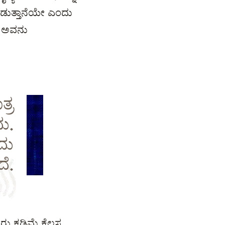
ಆಡುತ್ತಾನೆಯೇ ಎಂದು
ಿ. ಅವನು
್ರ
ದು.
ದು
ದೆ.
ವರು ಕಡಿಮೆ ಕೆಲಸ