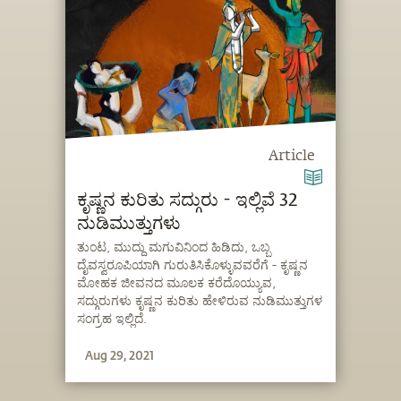
Article
ಕೃಷ್ಣನ ಕುರಿತು ಸದ್ಗುರು - ಇಲ್ಲಿವೆ 32
ನುಡಿಮುತ್ತುಗಳು
ತುಂಟ, ಮುದ್ದು ಮಗುವಿನಿಂದ ಹಿಡಿದು, ಒಬ್ಬ
ದೈವಸ್ವರೂಪಿಯಾಗಿ ಗುರುತಿಸಿಕೊಳ್ಳುವವರೆಗೆ - ಕೃಷ್ಣನ
ಮೋಹಕ ಜೀವನದ ಮೂಲಕ ಕರೆದೊಯ್ಯುವ,
ಸದ್ಗುರುಗಳು ಕೃಷ್ಣನ ಕುರಿತು ಹೇಳಿರುವ ನುಡಿಮುತ್ತುಗಳ
ಸಂಗ್ರಹ ಇಲ್ಲಿದೆ.
Aug 29, 2021