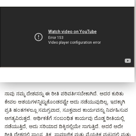
ನಾವು ನಮ್ಮ ದೇಶವನ್ನು ಈ ರೀತಿ ಪರಿವರ್ತಿಸಬೇಕಾಗಿದೆ. ಅದರ ಕುರಿತು
ಕೇವಲ ಆಶಯಗಳನ್ನಿಟ್ಟುಕೊಂಡರಷ್ಟೇ ಅದು ನಡೆಯುವುದಿಲ್ಲ. ಇದಕ್ಕಾಗಿ
ಪ್ರತಿ ಹಂತಗಳಲ್ಲೂ ಸಮಗ್ರವಾದ, ಸೂಕ್ತವಾದ ಕಾರ್ಯವನ್ನು ನಿರ್ವಹಿಸುವ
ಅಗತ್ಯವಿರುತ್ತದೆ. ಆರ್ಥಿಕತೆಗೆ ಸಂಬಂಧಿತ ಕಾರ್ಯವು ದೊಡ್ಡ ರೀತಿಯಲ್ಲಿ
ನಡೆಯುತ್ತಿದೆ, ಅದು ಸರಿಯಾದ ದಿಕ್ಕಿನಲ್ಲಿಯೇ ಸಾಗುತ್ತಿದೆ. ಆದರೆ ಅದೇ
ರೀತಿ ದೇಶದಲ್ಲಿ ಸಾಂಸ್ಕೃತಿಕ, ಸಾಮಾಜಿಕ ಮತ್ತು ವೈಯಕ್ತಿಕ ಮಟ್ಟದಲ್ಲಿ ಮತ್ತು