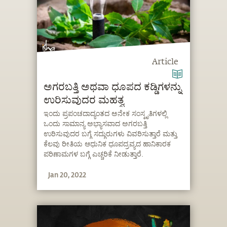
Article
ಅಗರಬತ್ತಿ ಅಥವಾ ಧೂಪದ ಕಡ್ಡಿಗಳನ್ನು
ಉರಿಸುವುದರ ಮಹತ್ವ
ಇಂದು ಪ್ರಪಂಚದಾದ್ಯಂತದ ಅನೇಕ ಸಂಸ್ಕೃತಿಗಳಲ್ಲಿ
ಒಂದು ಸಾಮಾನ್ಯ ಅಭ್ಯಾಸವಾದ ಅಗರಬತ್ತಿ
ಉರಿಸುವುದರ ಬಗ್ಗೆ ಸದ್ಗುರುಗಳು ವಿವರಿಸುತ್ತಾರೆ ಮತ್ತು
ಕೆಲವು ರೀತಿಯ ಆಧುನಿಕ ಧೂಪದ್ರವ್ಯದ ಹಾನಿಕಾರಕ
ಪರಿಣಾಮಗಳ ಬಗ್ಗೆ ಎಚ್ಚರಿಕೆ ನೀಡುತ್ತಾರೆ.
Jan 20, 2022