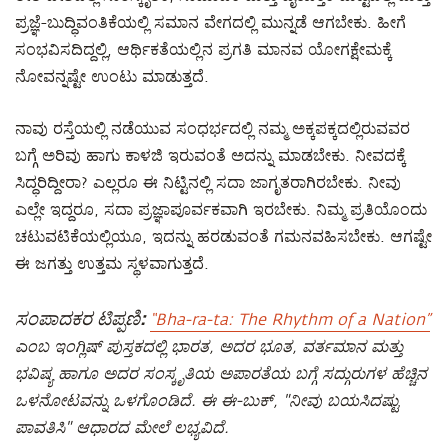
ಪ್ರಜ್ಞೆ-ಬುದ್ಧಿವಂತಿಕೆಯಲ್ಲಿ ಸಮಾನ ವೇಗದಲ್ಲಿ ಮುನ್ನಡೆ ಆಗಬೇಕು. ಹೀಗೆ
ಸಂಭವಿಸದಿದ್ದಲ್ಲಿ, ಆರ್ಥಿಕತೆಯಲ್ಲಿನ ಪ್ರಗತಿ ಮಾನವ ಯೋಗಕ್ಷೇಮಕ್ಕೆ
ನೋವನ್ನಷ್ಟೇ ಉಂಟು ಮಾಡುತ್ತದೆ.
ನಾವು ರಸ್ತೆಯಲ್ಲಿ ನಡೆಯುವ ಸಂಧರ್ಭದಲ್ಲಿ ನಮ್ಮ ಅಕ್ಕಪಕ್ಕದಲ್ಲಿರುವವರ
ಬಗ್ಗೆ ಅರಿವು ಹಾಗು ಕಾಳಜಿ ಇರುವಂತೆ ಅದನ್ನು ಮಾಡಬೇಕು. ನೀವದಕ್ಕೆ
ಸಿದ್ಧರಿದ್ದೀರಾ? ಎಲ್ಲರೂ ಈ ನಿಟ್ಟಿನಲ್ಲಿ ಸದಾ ಜಾಗೃತರಾಗಿರಬೇಕು. ನೀವು
ಎಲ್ಲೇ ಇದ್ದರೂ, ಸದಾ ಪ್ರಜ್ಞಾಪೂರ್ವಕವಾಗಿ ಇರಬೇಕು. ನಿಮ್ಮ ಪ್ರತಿಯೊಂದು
ಚಟುವಟಿಕೆಯಲ್ಲಿಯೂ, ಇದನ್ನು ಹರಡುವಂತೆ ಗಮನವಹಿಸಬೇಕು. ಆಗಷ್ಟೇ
ಈ ಜಗತ್ತು ಉತ್ತಮ ಸ್ಥಳವಾಗುತ್ತದೆ.
ಸಂಪಾದಕರ ಟಿಪ್ಪಣಿ:
“Bha-ra-ta: The Rhythm of a Nation”
ಎಂಬ ಇಂಗ್ಲಿಷ್ ಪುಸ್ತಕದಲ್ಲಿ ಭಾರತ, ಅದರ ಭೂತ, ವರ್ತಮಾನ ಮತ್ತು
ಭವಿಷ್ಯ ಹಾಗೂ ಅದರ ಸಂಸ್ಕೃತಿಯ ಅಪಾರತೆಯ ಬಗ್ಗೆ ಸದ್ಗುರುಗಳ ಹೆಚ್ಚಿನ
ಒಳನೋಟವನ್ನು ಒಳಗೊಂಡಿದೆ. ಈ ಈ-ಬುಕ್, "ನೀವು ಬಯಸಿದಷ್ಟು
ಪಾವತಿಸಿ" ಆಧಾರದ ಮೇಲೆ ಲಭ್ಯವಿದೆ.