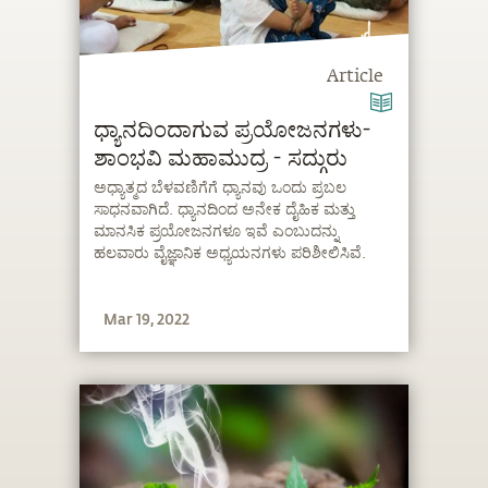
Article
ಧ್ಯಾನದಿಂದಾಗುವ ಪ್ರಯೋಜನಗಳು-
ಶಾಂಭವಿ ಮಹಾಮುದ್ರ - ಸದ್ಗುರು
ಅಧ್ಯಾತ್ಮದ ಬೆಳವಣಿಗೆಗೆ ಧ್ಯಾನವು ಒಂದು ಪ್ರಬಲ
ಸಾಧನವಾಗಿದೆ. ಧ್ಯಾನದಿಂದ ಅನೇಕ ದೈಹಿಕ ಮತ್ತು
ಮಾನಸಿಕ ಪ್ರಯೋಜನಗಳೂ ಇವೆ ಎಂಬುದನ್ನು
ಹಲವಾರು ವೈಜ್ಞಾನಿಕ ಅಧ್ಯಯನಗಳು ಪರಿಶೀಲಿಸಿವೆ.
Mar 19, 2022