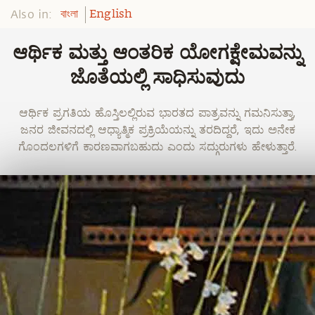
Also in:
বাংলা
English
ಆರ್ಥಿಕ ಮತ್ತು ಆಂತರಿಕ ಯೋಗಕ್ಷೇಮವನ್ನು
ಜೊತೆಯಲ್ಲಿ ಸಾಧಿಸುವುದು
ಆರ್ಥಿಕ ಪ್ರಗತಿಯ ಹೊಸ್ತಿಲಲ್ಲಿರುವ ಭಾರತದ ಪಾತ್ರವನ್ನು ಗಮನಿಸುತ್ತಾ,
ಜನರ ಜೀವನದಲ್ಲಿ ಆಧ್ಯಾತ್ಮಿಕ ಪ್ರಕ್ರಿಯೆಯನ್ನು ತರದಿದ್ದರೆ, ಇದು ಅನೇಕ
ಗೊಂದಲಗಳಿಗೆ ಕಾರಣವಾಗಬಹುದು ಎಂದು ಸದ್ಗುರುಗಳು ಹೇಳುತ್ತಾರೆ.