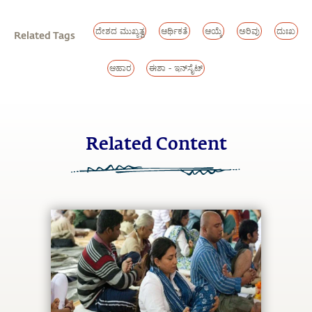
ದೇಶದ ಮುಖ್ಯತ್ವ
ಆರ್ಥಿಕತೆ
ಆಯ್ಕೆ
ಅರಿವು
ದುಃಖ
Related Tags
ಆಹಾರ
ಈಶಾ - ಇನ್‌ಸೈಟ್
Related Content