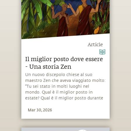
Article
Il miglior posto dove essere
- Una storia Zen
Un nuovo discepolo chiese al suo
maestro Zen che aveva viaggiato molto:
"Tu sei stato in molti luoghi nel
mondo. Qual è il miglior posto in
estate? Qual è il miglior posto durante
i monsoni? Qual è il miglior posto dove
Mar 30, 2026
andare durante l'inverno?"