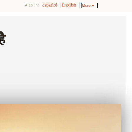
Also in:
More
español
English
ै