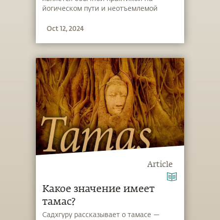
йогическом пути и неотъемлемой
частью распорядка дня в Центре йоги
Oct 12, 2024
«Иша».
Article
Какое значение имеет
тамас?
Садхгуру рассказывает о тамасе —