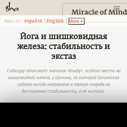
Also in:
More
español
English
Йога и шишковидная
железа: стабильность и
экстаз
Садхгуру объясняет значение «бинду», особого места на
шишковидной железе, и причину, по которой йогическая
садхана всегда направлена в первую очередь на
достижение стабильности, а не экстаза.