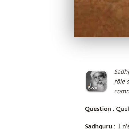
Sadhg
rôle 
comm
Question
: Que
Sadhguru
: Il 