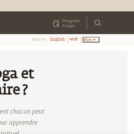
Program
Finder
Also in:
More
English
मराठी
oga et
ire ?
ent chacun peut
pour apprendre
irituel.