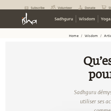
Subscribe
Volunteer
Donate
S
Sadhguru
Wisdom
Yoga
Home
Wisdom
Arti
/
/
Qu’es
pour
Sadhguru démys
utiliser ses 
comment