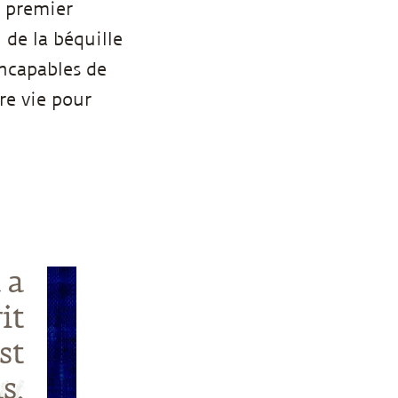
e premier
 de la béquille
incapables de
re vie pour
 a
it
st
s.