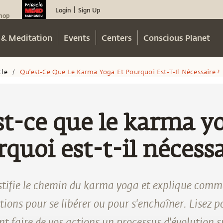
Login
Sign Up
|
hop
 & Meditation
Events
Centers
Conscious Planet
cle
Qu’est-Ce Que Le Karma Yoga Et Pourquoi Est-T-Il Nécessaire ?
/
t-ce que le karma y
quoi est-t-il nécessa
tifie le chemin du karma yoga et explique comm
actions pour se libérer ou pour s'enchaîner. Lisez 
 faire de vos actions un processus d'évolution sp