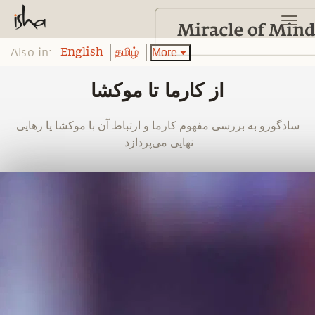
Also in:
More
English
தமிழ்
از کارما تا موکشا
‫‫‫سادگورو به بررسی مفهوم کارما و ارتباط آن با موکشا یا رهایی
نهایی می‌پردازد.