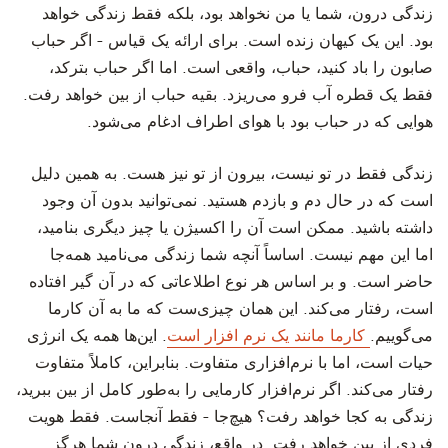
زندگی درون، شما یا من نخواهد بود، بلکه فقط زندگی خواهد
بود. این یک کیهان زنده است. برای ارائه یک قیاس - اگر حباب
صابون را باد کنید، حباب، واقعی است. اما اگر حباب بترکد،
فقط یک قطره آب فرو می‌ریزد. بقیه حباب از بین خواهد رفت.
هوایی که در حباب بود با هوای اطراف ادغام می‌شود.
زندگی فقط در تو نیست، بیرون از تو نیز هست. به همین دلیل
است که در حال دم و بازدم هستید. نمی‌توانید بدون آن وجود
داشته باشید. ممکن است آن را اکسیژن یا چیز دیگری بنامید،
اما این مهم نیست. اساساً آنچه شما زندگی می‌نامید همه‌جا
حاضر است. و بر اساس هر نوع اطلاعاتی که در آن گیر افتاده
است، رفتار می‌کند. این همان چیزی‌ست که ما به آن کارما
می‌گوییم.
کارما مانند یک نرم افزار است
. این‌ها همه یک انرژی
حیات است، اما با نرم‌افزاری متفاوت. بنابراین، کاملاً متفاوت
رفتار می‌کند. اگر نرم‌افزار کارمایی را به‌طور کامل از بین ببرید،
زندگی به کجا خواهد رفت؟ هیچ‌جا - فقط آنجاست. فقط هویت
فردی از بین خواهد رفت. در واقع، زندگی درون شما هرگز