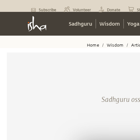
Subscribe
Volunteer
Donate
S
Sadhguru
Wisdom
Yoga
Home
Wisdom
Arti
/
/
Sadhguru osse