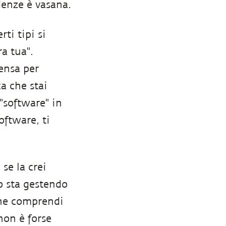
denze è vasana.
ti tipi si
ra tua".
ensa per
a che stai
software" in
oftware, ti
se la crei
o sta gestendo
 che comprendi
non è forse