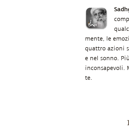
Sadh
compi
qualc
mente, le emozi
quattro azioni 
e nel sonno. Pi
inconsapevoli. 
te.