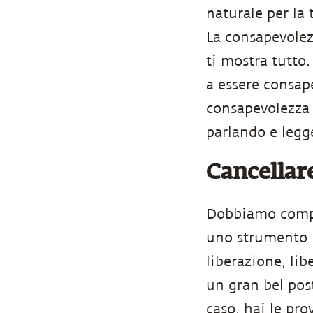
naturale per la 
La consapevolezz
ti mostra tutto.
a essere consape
consapevolezza b
parlando e legg
Cancellar
Dobbiamo compre
uno strumento in
liberazione, li
un gran bel pos
caso, hai le pro