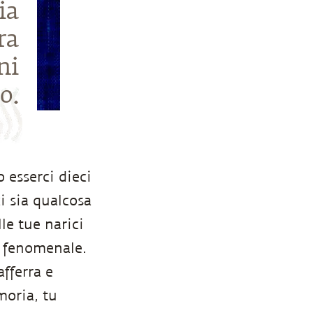
ia
ra
ni
o.
 esserci dieci
i sia qualcosa
le tue narici
a fenomenale.
fferra e
moria, tu