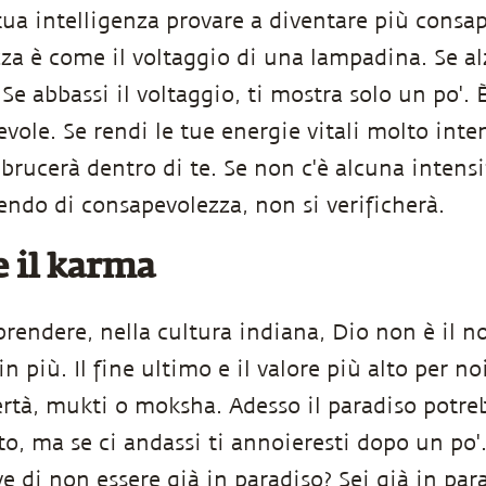
tua intelligenza provare a diventare più consap
a è come il voltaggio di una lampadina. Se alz
 Se abbassi il voltaggio, ti mostra solo un po'. 
vole. Se rendi le tue energie vitali molto inten
rucerà dentro di te. Se non c'è alcuna intensit
endo di consapevolezza, non si verificherà.
e il karma
ndere, nella cultura indiana, Dio non è il nos
 più. Il fine ultimo e il valore più alto per noi
bertà, mukti o moksha. Adesso il paradiso potr
to, ma se ci andassi ti annoieresti dopo un po'
ve di non essere già in paradiso? Sei già in par