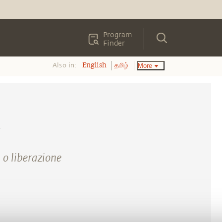
Program
Finder
Also in:
More
English
தமிழ்
 o liberazione