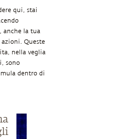
ere qui, stai
facendo
, anche la tua
 azioni. Queste
a, nella veglia
i, sono
umula dentro di
na
li