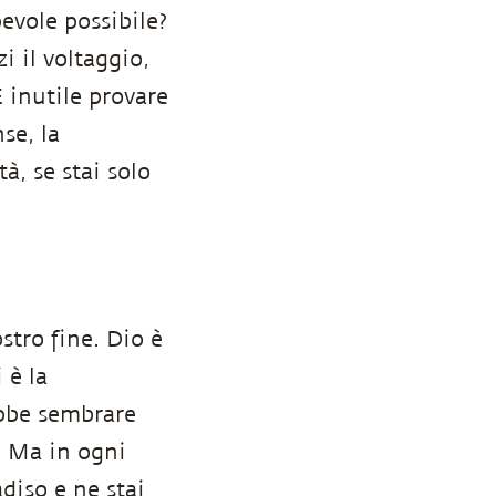
evole possibile?
i il voltaggio,
È inutile provare
se, la
à, se stai solo
tro fine. Dio è
 è la
ebbe sembrare
. Ma in ogni
adiso e ne stai