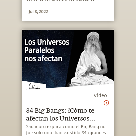
necesario para que un individuo
Jul 8, 2022
florezca.
Video
84 Big Bangs: ¿Cómo te
afectan los Universos
paralelos?
Sadhguru explica cómo el Big Bang no
fue solo uno: han existido 84 «grandes