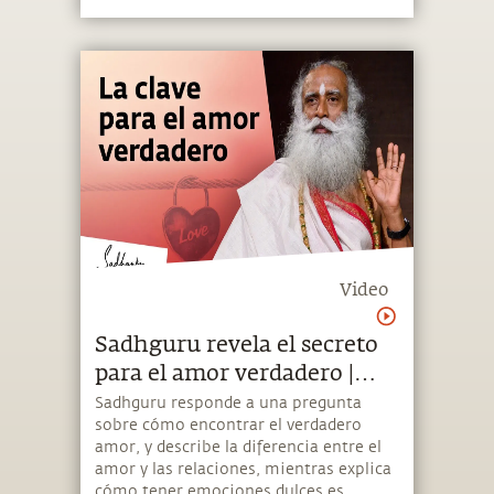
Video
Sadhguru revela el secreto
para el amor verdadero |
Sadhguru
Sadhguru responde a una pregunta
sobre cómo encontrar el verdadero
amor, y describe la diferencia entre el
amor y las relaciones, mientras explica
cómo tener emociones dulces es