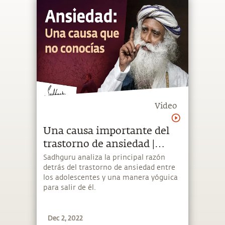
Video
Una causa importante del
trastorno de ansiedad |
Sadhguru Español
Sadhguru analiza la principal razón
detrás del trastorno de ansiedad entre
los adolescentes y una manera yóguica
para salir de él.
Dec 2, 2022