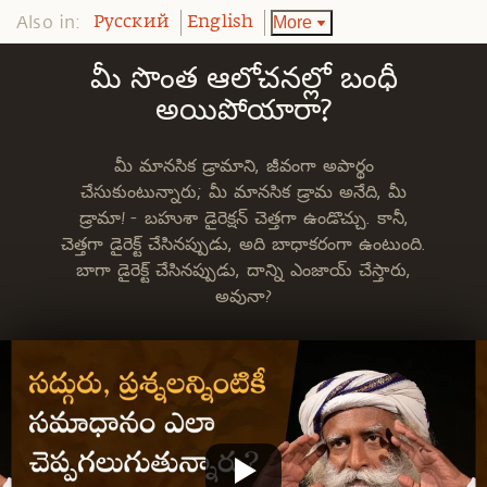
Also in:
More
Pусский
English
మీ సొంత ఆలోచనల్లో బంధీ
అయిపోయారా?
మీ మానసిక డ్రామాని, జీవంగా అపార్థం
చేసుకుంటున్నారు; మీ మానసిక డ్రామ అనేది, మీ
డ్రామా! - బహుశా డైరెక్షన్ చెత్తగా ఉండొచ్చు. కానీ,
చెత్తగా డైరెక్ట్ చేసినప్పుడు, అది బాధాకరంగా ఉంటుంది.
బాగా డైరెక్ట్ చేసినప్పుడు, దాన్ని ఎంజాయ్ చేస్తారు,
అవునా?