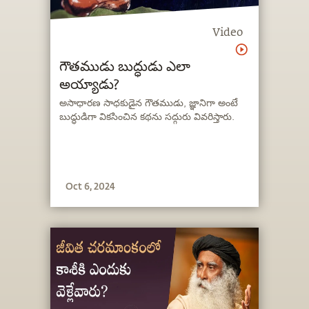
Video
గౌతముడు బుద్ధుడు ఎలా
అయ్యాడు?
అసాధారణ సాధకుడైన గౌతముడు, జ్ఞానిగా అంటే
బుద్ధుడిగా వికసించిన కథను సద్గురు వివరిస్తారు.
Oct 6, 2024