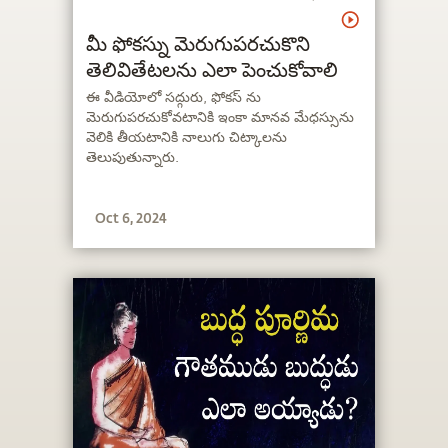
మీ ఫోకస్ను మెరుగుపరచుకొని
తెలివితేటలను ఎలా పెంచుకోవాలి
ఈ వీడియోలో సద్గురు, ఫోకస్ ను
మెరుగుపరచుకోవటానికి ఇంకా మానవ మేధస్సును
వెలికి తీయటానికి నాలుగు చిట్కాలను
తెలుపుతున్నారు.
Oct 6, 2024