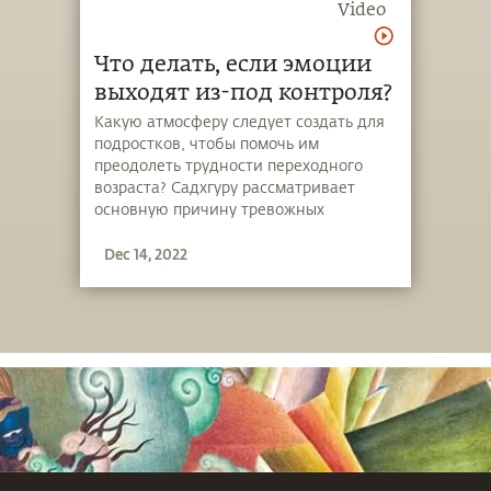
Video
Что делать, если эмоции
выходят из-под контроля?
Какую атмосферу следует создать для
подростков, чтобы помочь им
преодолеть трудности переходного
возраста? Садхгуру рассматривает
основную причину тревожных
расстройств среди молодежи и
Dec 14, 2022
предлагает йогический выход из этого
положения.