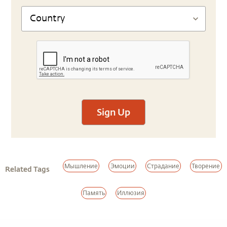
Sign Up
Мышление
Эмоции
Страдание
Творение
Related Tags
Память
Иллюзия