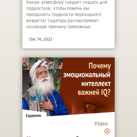
Какую атмосферу следует создать для
подростков, чтобы помочь им
преодолеть трудности переходного
возраста? Садхгуру рассматривает
основную причину тревожных
расстройств среди молодежи и
Dec 14, 2022
предлагает йогический выход из этого
положения.
Video