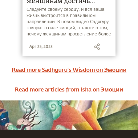
женщинам достичь
просветления?
Следуйте своему сердцу, и вся ваша
жизнь выстроится в правильном
направлении. В новом видео Садхгуру
говорит о силе эмоций, а также о том,
почему женщинам просветление более
доступно, чем мужчинам.
Apr 25, 2023
Read more Sadhguru's Wisdom on
Эмоции
Read more articles from Isha on
Эмоции