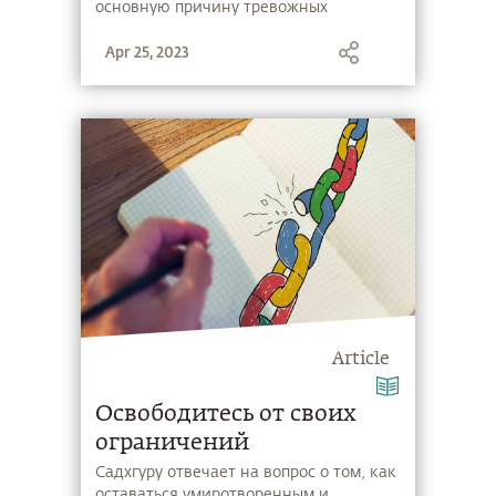
основную причину тревожных
расстройств среди молодежи и
Apr 25, 2023
предлагает йогический выход из этого
положения.
Article
Освободитесь от своих
ограничений
Садхгуру отвечает на вопрос о том, как
оставаться умиротворенным и