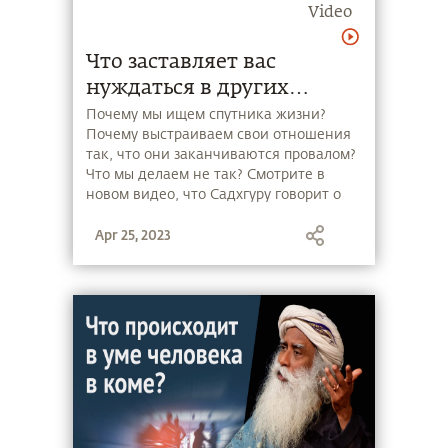
Video
Что заставляет вас
нуждаться в других
людях?
Почему мы ищем спутника жизни?
Почему выстраиваем свои отношения
так, что они заканчиваются провалом?
Что мы делаем не так? Смотрите в
новом видео, что Садхгуру говорит о
том, из-за чего так сложно отпустить
Apr 25, 2023
кого-то и жить достойной жизнью и
для себя, и окружающих.