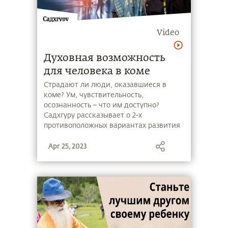
Video
Духовная возможность
для человека в коме
Страдают ли люди, оказавшиеся в
коме? Ум, чувствительность,
осознанность – что им доступно?
Садхгуру рассказывает о 2-х
противоположных вариантах развития
их состояний. И о том, что в каждом
Apr 25, 2023
случае человеку доступна духовная
возможность.