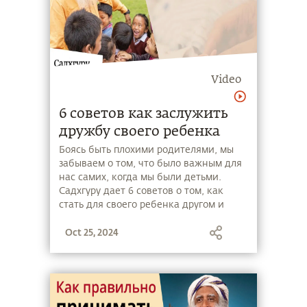
Video
6 советов как заслужить
дружбу своего ребенка
Боясь быть плохими родителями, мы
забываем о том, что было важным для
нас самих, когда мы были детьми.
Садхгуру дает 6 советов о том, как
стать для своего ребенка другом и
развить с ним здоровые отношения,
Oct 25, 2024
которые помогут ему расцвести.