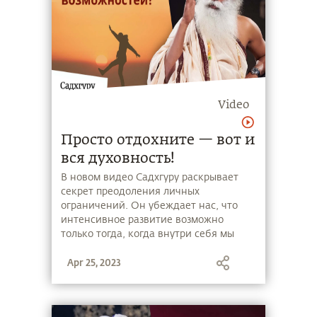
Video
Просто отдохните — вот и
вся духовность!
В новом видео Садхгуру раскрывает
секрет преодоления личных
ограничений. Он убеждает нас, что
интенсивное развитие возможно
только тогда, когда внутри себя мы
живем «на пределе», выходя из зоны
Apr 25, 2023
комфорта. Смотрите видео, чтобы
узнать, как, перестав бежать и просто
отдохнув, достичь новых высот в
жизни!