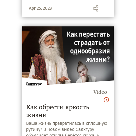
том, в каком возрасте родители ещё
Apr 25, 2023
могут влиять на ребёнка в жизни и за
ее пределами и существует ли
обратное влияние ребёнка на них.
Video
Как обрести яркость
жизни
Ваша жизнь превратилась в сплошную
рутину? В новом видео Садхгуру
объясняет откуда берётся скука, и