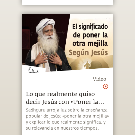
Video
Lo que realmente quiso
decir Jesús con «Poner la
otra mejilla» | Sadhguru
Sadhguru arroja luz sobre la enseñanza
popular de Jesús: «poner la otra mejilla»
Español
y explicar lo que realmente significa, y
su relevancia en nuestros tiempos.