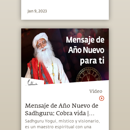
Jan 9, 2023
Video
Mensaje de Año Nuevo de
Sadhguru: Cobra vida |
Sadhguru Español
Sadhguru Yogui, místico y visionario,
es un maestro espiritual con una