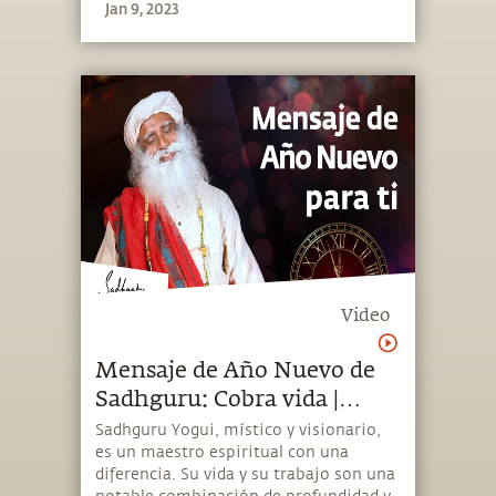
Jan 9, 2023
Video
Mensaje de Año Nuevo de
Sadhguru: Cobra vida |
Sadhguru Español
Sadhguru Yogui, místico y visionario,
es un maestro espiritual con una
diferencia. Su vida y su trabajo son una