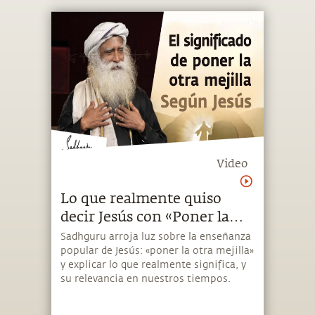
Video
Lo que realmente quiso
decir Jesús con «Poner la
otra mejilla» | Sadhguru
Sadhguru arroja luz sobre la enseñanza
popular de Jesús: «poner la otra mejilla»
Español
y explicar lo que realmente significa, y
su relevancia en nuestros tiempos.