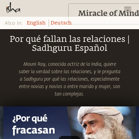
Also in:
English
Deutsch
Por qué fallan las relaciones |
Sadhguru Español
Mouni Roy, conocida actriz de la India, quiere
saber la verdad sobre las relaciones, y le pregunta
a Sadhguru por qué las relaciones, especialmente
entre novias y novios o entre marido y mujer, son
tan complejas.