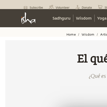
Subscribe
Volunteer
Donate
S
Sadhguru
Wisdom
Yoga
Home
Wisdom
Arti
/
/
El qu
¿Qué es