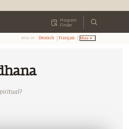
Program
Finder
Also in:
More
Deutsch
Français
adhana
iritual?