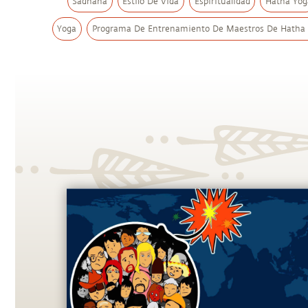
Sadhana
Estilo De Vida
Espiritualidad
Hatha Yog
Yoga
Programa De Entrenamiento De Maestros De Hatha