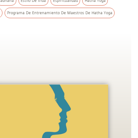
Sadhana
Estilo De Vida
Espiritualidad
Hatha Yoga
a
Programa De Entrenamiento De Maestros De Hatha Yoga