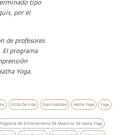
terminado tipo
uis, por el
n de profesores
. El programa
mprensión
Hatha Yoga.
na
Estilo De Vida
Espiritualidad
Hatha Yoga
Yoga
Programa De Entrenamiento De Maestros De Hatha Yoga