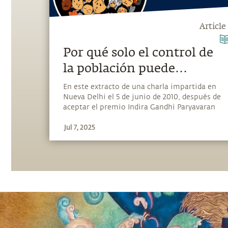
Article
Por qué solo el control de
la población puede
asegurar nuestra
En este extracto de una charla impartida en
Nueva Delhi el 5 de junio de 2010, después de
supervivencia
aceptar el premio Indira Gandhi Paryavaran
Puraskar, del Gobierno de la India, Sadhguru
Jul 7, 2025
analiza cómo el problema fundamental que
enfrenta la humanidad hoy en día es el de la
población.