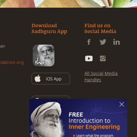
Download
Find us on
Sadhguru App
Social Media
ner
ndation.org
All Social Media
Handles