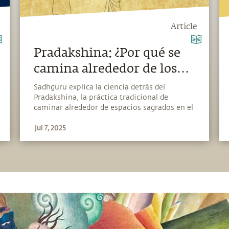
Article
Pradakshina: ¿Por qué se
camina alrededor de los
templos en el sentido de
Sadhguru explica la ciencia detrás del
Pradakshina, la práctica tradicional de
las manecillas del reloj?
caminar alrededor de espacios sagrados en el
sentido de las manecillas del reloj.
Jul 7, 2025