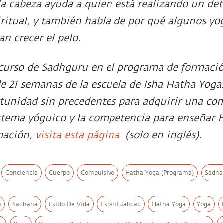
la cabeza ayuda a quien está realizando un de
ritual, y también habla de por qué algunos yog
an crecer el pelo.
scurso de Sadhguru en el programa de formació
e 21 semanas de la escuela de Isha Hatha Yoga
tunidad sin precedentes para adquirir una co
stema yóguico y la competencia para enseñar 
mación,
visita esta página
(solo en inglés).
Conciencia
Cuerpo
Compulsivo
Hatha Yoga (Programa)
Sadha
a
Sadhana
Estilo De Vida
Espiritualidad
Hatha Yoga
Yoga