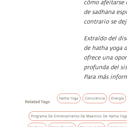
cómo afeitarse 
de sadhana espi
contrario se dej
Extraído del di
de hatha yoga d
ofrece una opor
profunda del si
Para más infor
Hatha Yoga
Consciencia
Energía
Related Tags
Programa De Entrenamiento De Maestros De Hatha Yog