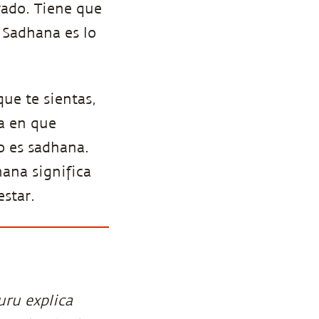
rado. Tiene que
 Sadhana es lo
ue te sientas,
ma en que
o es sadhana.
hana significa
star.
uru explica