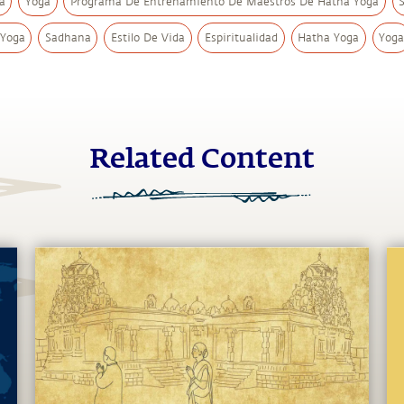
a
Yoga
Programa De Entrenamiento De Maestros De Hatha Yoga
 Yoga
Sadhana
Estilo De Vida
Espiritualidad
Hatha Yoga
Yog
Related Content