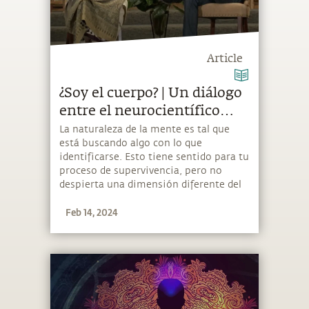
Article
¿Soy el cuerpo? | Un diálogo
entre el neurocientífico
David Eagleman y
La naturaleza de la mente es tal que
está buscando algo con lo que
Sadhguru
identificarse. Esto tiene sentido para tu
proceso de supervivencia, pero no
despierta una dimensión diferente del
saber. Para eso, lo más importante es
Feb 14, 2024
no identificarse con nada.