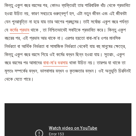
কিন্তু একুশ বছর বয়সের পর, কোনও ব্যক্তিরই তার পারিবারিক ধাঁচ থেকে প্রভাবিত
হওয়া উচিত নয়, কারণ সবচেয়ে গুরুত্বপূর্ণ হল, এটা নতুন জীবন এবং এই জীবনটা
যেন পুনরাবৃত্তি না হয়ে যায় তার আগের প্রজন্মের। তাই সর্বোচ্চ একুশ বছর পর্যন্ত
যে
কর্মের প্রভাব
থাকে , তা নিশ্চিতভাবেই সবাইকে প্রভাবিত করে। কিন্তু একুশ
বছরের পর, এই প্রভাব আর থাকে না। এরপর হয়তো বাবা-মা’র ওপর মানসিক
নির্ভরতা বা আর্থিক নির্ভরতা বা সামাজিক নির্ভরতা থেকেই যায় বহু মানুষের ক্ষেত্রে,
কিন্তু একুশ বছর বয়সে গিয়ে ওই কর্মের বন্ধন ছিন্ন হওয়া যায়। সুতরাং, একুশ
বছর বয়সের পর আমাদের
বাবা-মা’র ভরসায়
থাকা উচিত নয়। তারপর যা থাকে তা
মূলতঃ সম্পর্কের বন্ধন, ভালবাসার বন্ধন ও কৃতজ্ঞতার বন্ধন। ওই অনুভূতি চিরদিনই
থেকে যেতে পারে।