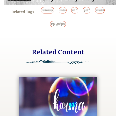
অভিভাকত্ব
সম্পর্ক
কর্ম "
কৃপা "
ভালবাসা
Related Tags
ইয়ুথ এন্ড ট্রুথ
Related Content