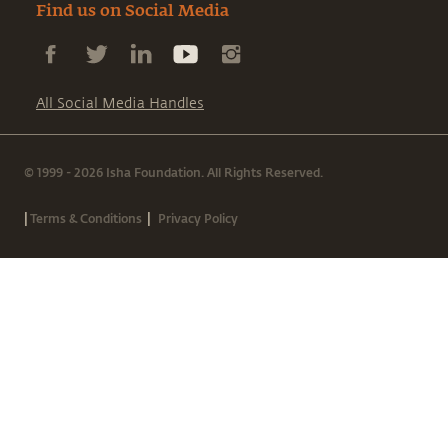
Find us on Social Media
All Social Media Handles
© 1999 - 2026 Isha Foundation. All Rights Reserved.
|
|
Terms & Conditions
Privacy Policy