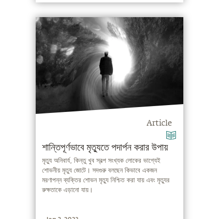
Article
শান্তিপূর্ণভাবে মৃত্যুতে পদার্পন করার উপায়
মৃত্যু অনিবার্য, কিন্তু খুব স্বল্প সংখ্যক লোকের ভাগ্যেই
শোভনীয় মৃত্যু জোটে। সদগুরু বলছেন কিভাবে একজন
মরণাপন্ন ব্যক্তির শোভন মৃত্যু নিশ্চিত করা যায় এবং মৃত্যুর
রুক্ষতাকে এড়ানো যায়।