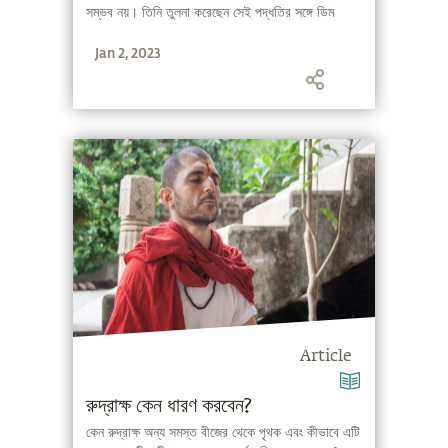
সম্ভব নয়। তিনি তুলনা করেছেন সেই পদ্ধতির সঙ্গে ডিম
ফাটানোর - যখন এটি ফেটে যায়, তোমাকে বাইরে যেতে হয় না
Jan 2, 2023
সম্পূর্ণ নতুন কিছু বেরিয়ে আসে।
Article
রুদ্রাক্ষ কেন ধারণ করবেন?
কেন রুদ্রাক্ষ অন্য সমস্ত বীজের থেকে পৃথক এবং কীভাবে এটি