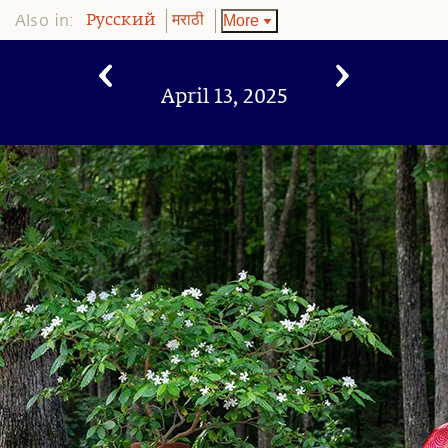
Also in:
More
Pусский
मराठी
April 13, 2025