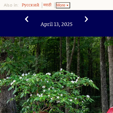
Also in:
More
Pусский
मराठी
April 13, 2025