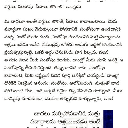
పెగ్గులు సరిపోవు. పీపాలు తాగాలి’’ అన్నాడు.
మీ బాధలూ అంతే! పెగ్గులు తాగితే, పీపాలు కావాలంటాయి. మీరు
మూర్ఖంగా సుఖం వెదుక్కుంటూ పోవడానికి, సంతోషంగా ఉండడానికి
మధ్య ఎంతో దూరం ఉంది. సంతోషం పొందడానికి మత్తుపదార్థాలను
ఆశ్రయించడం అనేది, సముద్రపు లోతను అడుగు బద్దతో కొలవడానికి
ప్రయత్నిస్తున్నట్లే. ఒకటి అర్థం చేసుకోండి. పొగ పీల్చడం వలన,
తాగడం వలన మీకు సంతోషం కలగదు. దాంట్లో మీరు చూపే ఆసక్తే ఆ
సంతోషాన్ని తీసుకువస్తుంది. తప్పు దానిది కాదు. సంతోషం
కావాలంటే, మీకు ఇష్టమైన పనిని పూర్తి ఆసక్తితో చెయ్యండి. దాంట్లో
దొరికేదే నిజమైన ఆనందం, సంతోషం. ఆలోచించండి. మత్తుతో బాధ
పోతుందా? లేదు. అది అక్కడే గట్టిగా తిష్ట వేసుకుని కూర్చుంది. మీరు
దానివైపు చూడకుండా, మొహం తిప్పుకుని కూర్చున్నారు, అంతే.
బాధలు మర్చిపోవడానికి, మత్తు
పదార్థాలను ఆశ్రయించడం అంటే