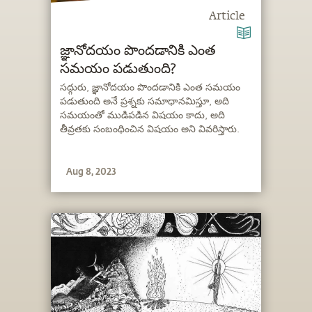
Article
జ్ఞానోదయం పొందడానికి ఎంత
సమయం పడుతుంది?
సద్గురు, జ్ఞానోదయం పొందడానికి ఎంత సమయం
పడుతుంది అనే ప్రశ్నకు సమాధానమిస్తూ, అది
సమయంతో ముడిపడిన విషయం కాదు, అది
తీవ్రతకు సంబంధించిన విషయం అని వివరిస్తారు.
Aug 8, 2023