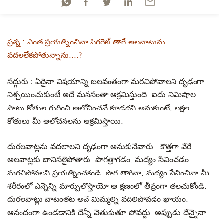
ప్రశ్న : ఎంత ప్రయత్నించినా సిగరెట్‍ తాగే అలవాటును
వదలలేకపోతున్నాను....?
సద్గురు :
ఏదైనా విషయాన్ని బలవంతంగా మరచిపోవాలని దృఢంగా
నిశ్చయించుకుంటే అదే మనసంతా ఆక్రమిస్తుంది. ఐదు నిమిషాల
పాటు కోతుల గురించి ఆలోచించనే కూడదని అనుకుంటే, లక్షల
కోతులు మీ ఆలోచనలను ఆక్రమిస్తాయి.
దురలవాట్లను వదలాలని దృఢంగా అనుకునేవారు.. కొత్తగా వేరే
అలవాట్లకు బానిసలైపోతారు. పొగత్రాగడం, మద్యం సేవించడం
మరచిపోవలని ప్రయత్నించకండి. పొగ తాగినా, మద్యం సేవించినా మీ
శరీరంలో ఎన్నెన్ని మార్పులొస్తాయో ఆ క్షణంలో తీవ్రంగా తలచుకోండి.
దురలవాట్లు వాటంతట అవే మిమ్మల్ని వదిలిపోవడం ఖాయం.
ఆనందంగా ఉండడానికి దేన్నీ వెతుకుతూ పోవద్దు. అప్పుడు దేన్నైనా