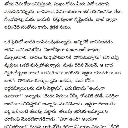
తోడు చేసుకోవాలనిపిస్తుంది. సుఖం కోసం మీరు ఎదో ఒకదాని
వెంటపడినప్పుడు, దానివలన ఏమి జరుగుతుందో గమనించడం లేదు.
సంతోషాన్ని మనం బయటి వస్తువులతో సృష్టించలేం. వాటి ద్వారా
లభించేది సంతోషం కాదు, క్షణిక సుఖం.
ఒక స్థితిలో వాటికి బానిసలవుతున్నారు. అన్నిటికీ బానిసలవడం
తెలివి అనిపించుకోదు. ‘సంతోషంగా ఉండాలంటే బాధలు
మర్చిపోవాలి. బాధలు మర్చిపోవడానికే తాగుతున్నాను’’ అని చెప్పే
వ్యక్తులు ఒకటి మర్చిపోతున్నారు. మత్తు దిగిన వెంటనే, ఆ బాధ
ద్విగుణీకృతం కాదా? ఒకసారి ఇలా జరిగింది: ఇద్దరు యువకులు ఒక
బార్‍లో తాగుతూ కూర్చున్నారు. ఒకడు, ‘‘మన కోసం
ఇద్దరమ్మాయిలను చూసి పెట్టాను’’. ఎదుటివాడు ‘‘అందంగా
ఉంటారా?’’ అన్నాడు. ‘‘రెండు పెగ్గులు వీస్కీ లోపలికి పోతే, ఎవరైనా
అందంగా కనిపిస్తారు’’ అన్నాడు మొదటివాడు. ఇద్దరూ తూలుతూ
వెళ్లి ఒక ఇంటి తలుపు తట్టారు. తలుపు తెరచిన అమ్మాయిని
చూపించి మొదటివాడడిగాడు, ‘‘ఎలా ఉంది? అందంగా
కనిపిస్తోందా?’’ రెండవ తాగుబోతు గట్టిగా నిట్టూర్పు విడుస్తూ. ‘‘దీనికి