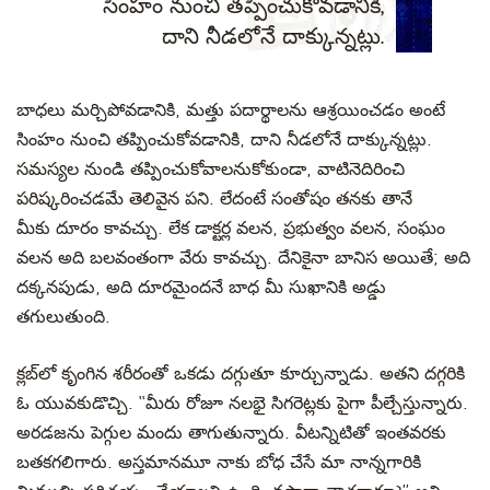
సింహం నుంచి తప్పించుకోవడానికి,
దాని నీడలోనే దాక్కున్నట్లు.
బాధలు మర్చిపోవడానికి, మత్తు పదార్థాలను ఆశ్రయించడం అంటే
సింహం నుంచి తప్పించుకోవడానికి, దాని నీడలోనే దాక్కున్నట్లు.
సమస్యల నుండి తప్పించుకోవాలనుకోకుండా, వాటినెదిరించి
పరిష్కరించడమే తెలివైన పని. లేదంటే సంతోషం తనకు తానే
మీకు దూరం కావచ్చు. లేక డాక్టర్ల వలన, ప్రభుత్వం వలన, సంఘం
వలన అది బలవంతంగా వేరు కావచ్చు. దేనికైనా బానిస అయితే; అది
దక్కనపుడు, అది దూరమైందనే బాధ మీ సుఖానికి అడ్డు
తగులుతుంది.
క్లబ్‍లో కృంగిన శరీరంతో ఒకడు దగ్గుతూ కూర్చున్నాడు. అతని దగ్గరికి
ఓ యువకుడొచ్చి. ‘‘మీరు రోజూ నలభై సిగరెట్లకు పైగా పీల్చేస్తున్నారు.
అరడజను పెగ్గుల మందు తాగుతున్నారు. వీటన్నిటితో ఇంతవరకు
బతకగలిగారు. అస్తమానమూ నాకు బోధ చేసే మా నాన్నగారికి