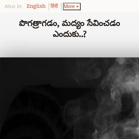
Also in:
More
English
हिंदी
పొగత్రాగడం, మద్యం సేవించడం
ఎందుకు..?