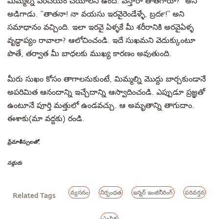
మిమ్మల్ని పరిచయం చేయాలని ఉంది. వస్తారా తాతగారూ?’’ అని
అడిగాడు. ‘‘తాతనా! నా వయసు ఇరవైరెండేళ్ళే, బ్రదర్‍!’’ అని
సమాధానం వచ్చింది. ఇలా ఇరవై ఏళ్ళకే మీ శరీరానికి అరవైఏళ్ళ
వృద్ధాప్యం రావాలా? ఆలోచించండి. ఇదే సుఖమని వెదుక్కుంటూ
పొతే, తర్వాత మీ బాధలకు ముఖ్య కారణం అవుతుంది.
మీరు సుఖం కోసం తాగాలనుకుంటే, మిమ్మల్ని మొద్దు బార్చకుండానే
అపరిమిత ఆనందాన్ని ఇచ్చేదాన్ని ఆస్వాదించండి. ఎప్పుడూ ప్రజ్ఞతో
ఉంటూనే పూర్తి మత్తులో ఉండవచ్చు. ఆ అమృతాన్ని తాగుదాం.
ఈశాకు(మా వద్దకు) రండి.
ప్రేమాశీస్సులతో,
సద్గురు
వ్యసనం
నిర్భంధత
ఇన్నర్ ఇంజినీరింగ్
పరివర్తన
Related Tags
ఎంపిక