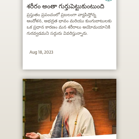
శరీరం అంతా గుర్తుపెట్టుకుంటుంది
ప్రస్తుతం ప్రపంచంలో ప్రబలంగా వ్యాపిస్తోన్న
ఆందోళన, అభద్రత భావం మరియు కుంగుబాటులకు
ఒక ప్రధాన కారణం మన శరీరాలు అయోమయానికి
గురవ్వడమని సద్గురు వివరిస్తున్నారు.
Aug 18, 2023