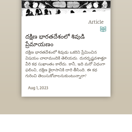
Article
దక్షిణ భారతదేశంలో శివుడి
ప్రేమాయణం
దక్షిణ భారతదేశంలో శివుడు ఒకరిని ప్రేమించిన
విషయం చాలామందికి తెలియదు. దురదృష్టవశాత్తూ
వీరి కథ సుఖాంతం కాలేదు. కానీ, ఇది మరో విధంగా
ఫలించి, దక్షిణ కైలాసానికి దారి తీసింది. ఈ కథ
గురించి తెలుసుకోవాలనుకుంటున్నారా?
Aug 1, 2023