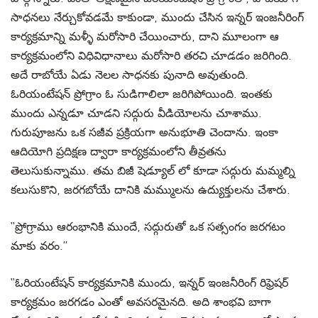
సాధనలు నేర్చుకోవడమే కాకుండా, ముందు చేసిన ఇన్నర్ ఇంజనీరింగ్
కార్యక్రమాన్ని మళ్ళీ మరోసారి చేయించారు, దాని మూలంగా ఆ
కార్యక్రమంలోని విధివిధానాలు మరోసారి తరచి చూడడం జరిగింది.
అదే రాబోయే ఏడు నెలల సాధనకు పునాది అవుతుంది.
ఓరియంటేషన్ ప్రోగ్రాం ఓ సుడిగాలిలా జరిగిపోయింది. ఇంతకు
ముందు ఎన్నడూ చూడని సద్గురు వీడియోలను చూశాము.
గురుపూజను ఒక సజీవ ప్రక్రియగా అనుభూతి చెందాను. ఇంకా
ఆదియోగి ప్రదిక్షణ ద్వారా కార్యక్రమంలోని తీవ్రతను
తెలుసుకున్నాము. తమ బిజీ షెడ్యూల్ లో కూడా సద్గురు మమ్మల్ని
కలుసుకొని, జరగబోయే దానికి మమ్ములను ఉద్యుక్తులను చేశారు.
‘‘ప్రోగ్రాము ఆరంభానికి ముందే, సద్గురుతో ఒక సత్సంగం జరగటం
మాకు వరం.’’
‘‘ఓరియంటేషన్ కార్యక్రమానికి ముందు, ఇన్నర్ ఇంజనీరింగ్ రిఫ్రెషర్
కార్యక్రమం జరగడం ఎంతో అవసరమైనది. అది శాంభవి బాగా