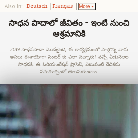
Also in:
More
Deutsch
Français
సాధన పాదాలో జీవితం - ఇంటి నుంచి
ఆశ్రమానికి
2019 సాధనపాదా మొదలైంది, ఈ కార్యక్రమంలో పాల్గొన్న వారు
అసలు ఈశాయోగా సెంటర్ కు ఎలా వచ్చారు? వచ్చే ఏడునెలల
సాధనకి, ఈ ఓరియంటేషన్ ప్రాసెస్, ఎటువంటి వేదికను
సమకూర్చిందో తెలుసుకుందాం.