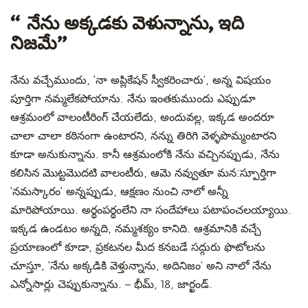
‘‘నేను అక్కడకు వెళున్నాను, ఇది
నిజమే’’
నేను వచ్చేముందు, ‘నా అప్లికేషన్ స్వీకరించారు’, అన్న విషయం
పూర్తిగా నమ్మలేకపోయాను. నేను ఇంతకుముందు ఎప్పుడూ
ఆశ్రమంలో వాలంటీరింగ్ చేయలేదు, అందువల్ల, ఇక్కడ అందరూ
చాలా చాలా కఠినంగా ఉంటారని, నన్ను తిరిగి వెళ్ళపొమ్మంటారని
కూడా అనుకున్నాను. కానీ ఆశ్రమంలోకి నేను వచ్చినప్పుడు, నేను
కలిసిన మొట్టమొదటి వాలంటీరు, ఆమె నవ్వుతూ మన:స్పూర్తిగా
‘నమస్కారం’ అన్నప్పుడు, ఆక్షణం నుంచి నాలో అన్నీ
మారిపోయాయి. అర్థంపర్థంలేని నా సందేహాలు పటాపంచలయ్యాయి.
ఇక్కడ ఉండటం అన్నది, నమ్మశక్యం కానిది. ఆశ్రమానికి వచ్చే
ప్రయాణంలో కూడా, ప్రకటనల మీద కనబడే సద్గురు ఫొటోలను
చూస్తూ, ‘నేను అక్కడికి వెళ్తున్నాను, అదినిజం’ అని నాలో నేను
ఎన్నోసార్లు చెప్పుకున్నాను. – భీమ్, 18, జార్ఖండ్.