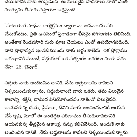
చేయటానికి నాకు తోడ్పడింది. ఈ సులువైన సాధనాలు నాలో ఎంత
మార్పును తీసుకు వస్తాయో అర్థమైంది.’’
‘‘హటయోగ సాధనా కార్యక్రమం ద్వారా నా ఆసనాలను సరి
చేసుకోవడం. ప్రతి ఆసనంలో ప్రగాఢంగా లీనమై పోగలగడం తెలిసింది.
అంతేకాక రెండవసారి గురు పూజ చేయటం ఎంతో ఉపయోగపడింది.
దాని ప్రాధాన్యత ఇంతకుముందు నాకు అర్థం కాలేదు. ఇక ప్రోగ్రాము
ఆరంభానికి ముందే, సద్గురుతో ఒక సత్సంగం జరగటం మాకు వరం.
నేహ, 26, జైపూర్.
సద్గురు నాకు అందించిన దానికి, నేను అర్హురాలను కావలని
నిశ్చయించుకున్నాను. సద్గురులాంటి వారు ఒకరు, తమ విలువైన
కాలాన్ని, శక్తిని, నామీద వినియోగించడం నాకెంతో విలువైనది.
ఆయనకున్న దయ, ప్రేమలు, దీనిని మాకు అందించడానికి ఆయన
చేసే కృషి, మాలో ఈ అంతర్గత పరిణామం తీసుకురావటానికి
ఆయనకున్న తీవ్రమైన ఆకాంక్ష, నన్ను కలిచివేసింది. అందుకే నాకు
అందించిన దానికి, నేను అర్హురాలను కావలని నిశ్చయించుకున్నాను.