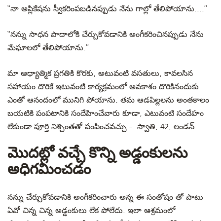
‘‘నా అప్లికేషను స్వీకరింపబడినప్పుడు నేను గాల్లో తేలిపోయాను....’’
‘‘నన్ను సాధన పాదాలోకి చేర్చుకోవడానికి అంగీకరించినప్పుడు నేను
మేఘాలలో తేలిపోయాను.’’
మా ఆధ్యాత్మిక ప్రగతికి కొరకు, అటువంటి వసతులు, కావలసిన
సహాయం దొరికే ఇటువంటి కార్యక్రమంలో అవకాశం దొరికినందుకు
ఎంతో ఆనందంలో మునిగి పోయాను. తమ ఆడపిల్లలను అంతకాలం
బయటికి పంపటానికి సందేహించేవారు కూడా, ఎటువంటి సందేహం
లేకుండా పూర్తి నిశ్చింతతో పంపించవచ్చు - స్వాతి, 42, లండన్.
మొదట్లో వచ్చే కొన్ని అడ్డంకులను
అధిగమించడం
నన్ను చేర్చుకోవడానికి అంగీకరించారు అన్న ఈ సంతోషం తో పాటు
ఏవో చిన్న చిన్న అడ్డంకులు లేక పోలేదు. ఇలా ఆశ్రమంలో