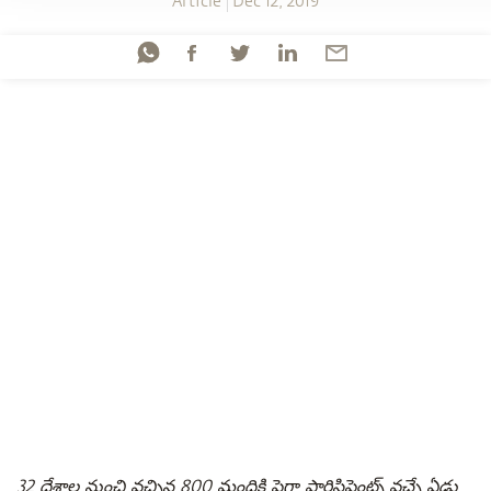
Article
Dec 12, 2019
32 దేశాల నుంచి వచ్చిన 800 మందికి పైగా పార్టిసిపెంట్స్ వచ్చే ఏడు