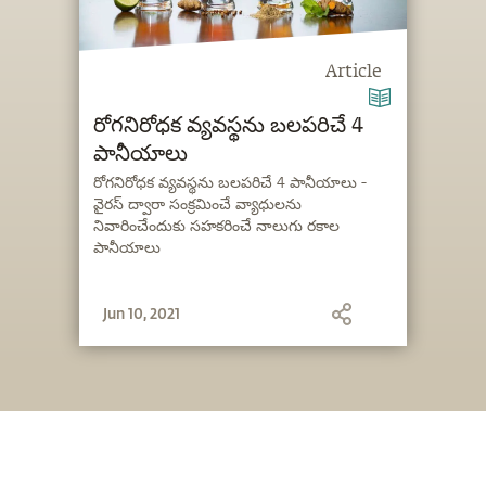
స్పందిస్తూ, సత్యాన్ని వెల్లడించవలసిన సమయం
ఆసన్నమైంది. అందుకే మేము ముందుకొచ్చి,
సర్వసాధారణంగా అడిగే ప్రశ్నలకు సమాధానాలను
Article
అందిస్తున్నాం.
రోగనిరోధక వ్యవస్థను బలపరిచే 4
పానీయాలు
రోగనిరోధక వ్యవస్థను బలపరిచే 4 పానీయాలు -
వైరస్ ద్వారా సంక్రమించే వ్యాధులను
నివారించేందుకు సహకరించే నాలుగు రకాల
పానీయాలు
Jun 10, 2021