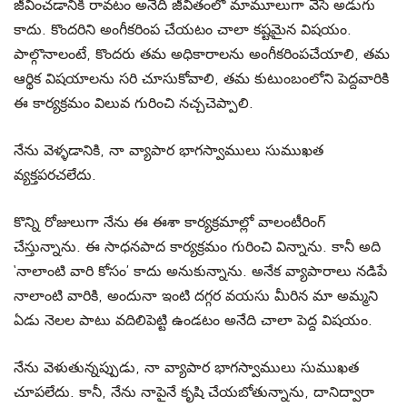
జీవించడానికి రావటం అనేది జీవితంలో మామూలుగా వేసే అడుగు
కాదు. కొందరిని అంగీకరింప చేయటం చాలా కష్టమైన విషయం.
పాల్గొనాలంటే, కొందరు తమ అధికారాలను అంగీకరింపచేయాలి, తమ
ఆర్థిక విషయాలను సరి చూసుకోవాలి, తమ కుటుంబంలోని పెద్దవారికి
ఈ కార్యక్రమం విలువ గురించి నచ్చచెప్పాలి.
నేను వెళ్ళడానికి, నా వ్యాపార భాగస్వాములు సుముఖత
వ్యక్తపరచలేదు.
కొన్ని రోజులుగా నేను ఈ ఈశా కార్యక్రమాల్లో వాలంటీరింగ్
చేస్తున్నాను. ఈ సాధనపాద కార్యక్రమం గురించి విన్నాను. కానీ అది
‘నాలాంటి వారి కోసం’ కాదు అనుకున్నాను. అనేక వ్యాపారాలు నడిపే
నాలాంటి వారికి, అందునా ఇంటి దగ్గర వయసు మీరిన మా అమ్మని
ఏడు నెలల పాటు వదిలిపెట్టి ఉండటం అనేది చాలా పెద్ద విషయం.
నేను వెళుతున్నప్పుడు, నా వ్యాపార భాగస్వాములు సుముఖత
చూపలేదు. కానీ, నేను నాపైనే కృషి చేయబోతున్నాను, దానిద్వారా