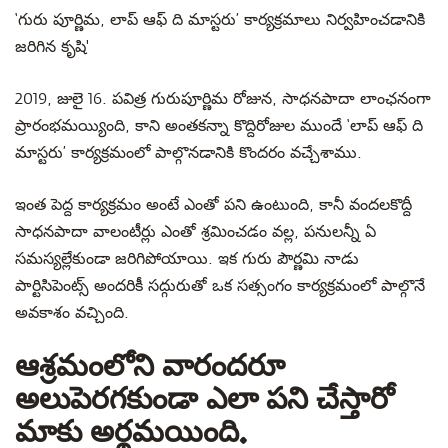
‘గురు పూర్ణిమ, లాప్ ఆఫ్ ది మాస్టరు’ కార్యక్రమాలు నిర్వహించడానికి
జరిగిన కృషి'
2019, జులై 16. పవిత్ర గురుపూర్ణిమ రోజున, సాధనపాదా లాంఛనంగా
ప్రారంభమయ్యింది, కాని అంతకన్నా కొద్దిరోజుల ముందే ‘లాప్ ఆఫ్ ది
మాస్టరు’ కార్యక్రమంలో పాల్గొనడానికి కొందరం వచ్చేశాము.
ఇంత పెద్ద కార్యక్రమం అంటే ఎంతో పని ఉంటుంది, కానీ వందలకొద్దీ
సాధనపాదా వాలంటీర్లు ఎంతో శ్రమించడం వల్ల, పనులన్నీ ఏ
సమస్యల్లేకుండా జరిగిపోయాయి. ఇక గురు పౌర్ణమి నాడు
పార్టిసిపెంట్స్ అందరికీ సద్గురుతో ఒక సత్సంగం కార్యక్రమంలో పాల్గొనే
అవకాశం వచ్చింది.
ఆశ్రమంలోని వారందరూ
అలుపెరగకుండా ఎలా పని చేస్తారో
మాకు అర్థమయింది.