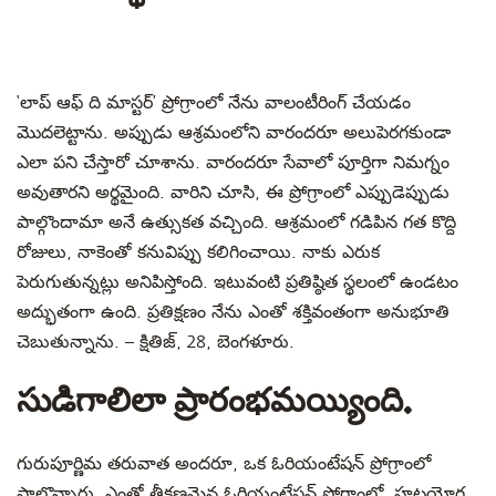
‘లాప్ ఆఫ్ ది మాస్టర్’ ప్రోగ్రాంలో నేను వాలంటీరింగ్ చేయడం
మొదలెట్టాను. అప్పుడు ఆశ్రమంలోని వారందరూ అలుపెరగకుండా
ఎలా పని చేస్తారో చూశాను. వారందరూ సేవాలో పూర్తిగా నిమగ్నం
అవుతారని అర్థమైంది. వారిని చూసి, ఈ ప్రోగ్రాంలో ఎప్పుడెప్పుడు
పాల్గొందామా అనే ఉత్సుకత వచ్చింది. ఆశ్రమంలో గడిపిన గత కొద్ది
రోజులు, నాకెంతో కనువిప్పు కలిగించాయి. నాకు ఎరుక
పెరుగుతున్నట్లు అనిపిస్తోంది. ఇటువంటి ప్రతిష్ఠిత స్థలంలో ఉండటం
అద్భుతంగా ఉంది. ప్రతిక్షణం నేను ఎంతో శక్తివంతంగా అనుభూతి
చెబుతున్నాను. – క్షితిజ్, 28, బెంగళూరు.
సుడిగాలిలా ప్రారంభమయ్యింది.
గురుపూర్ణిమ తరువాత అందరూ, ఒక ఓరియంటేషన్ ప్రోగ్రాంలో
పాల్గొన్నారు. ఎంతో తీక్షణమైన ఓరియంటేషన్ ప్రోగ్రాంలో, హటయోగ