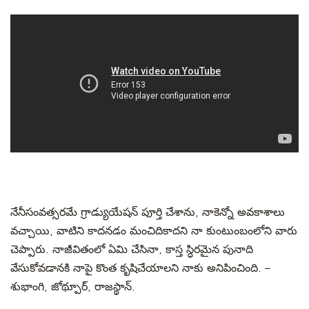
నేనీసంవత్సరమే గ్రాడ్యుయేషన్ పూర్తి చేశాను, నాకెన్నో అవకాశాలు
వచ్చాయి, వాటిని కాదనడం మంచిదికాదని నా కుంటుంబంలోని వారు
చెప్పారు. నాజీవితంలో ఏమి చేసినా, కాస్త స్ధిరమైన పునాది
వేసుకోవడానకి నాపై కొంత కృషిచేయాలని నాకు అనిపించింది. –
శుభాంగి, జోథ్పూర్, రాజస్థాన్.