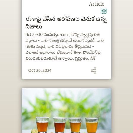
Article
ఈశాపై చేసిన ఆరోపణల వెనుక ఉన్న
నిజాలు
గత 25-30 సంవత్సరాలుగా, కొన్ని స్వార్ధపూరిత
వర్గాలు - వారి సంఖ్య తక్కువే అయినప్పటికీ, వారి
గొంతు పెద్దది, వారి విషప్రచారం తీవ్రమైనది -
ఎలాంటి ఆధారాలు లేకుండానే ఈశా ఫౌండేషన్‌పై
విరుచుకుపడుతూనే ఉన్నాయి. ప్రస్తుతం, ఫేక్
న్యూస్, పెయిడ్ మీడియా మరియు సోషల్
Oct 26, 2024
మీడియాల ద్వారా, ఈ స్వప్రయోజన పరులు
క్రమపద్ధతిలో అబద్ధాల వలను అల్లుతూ, సంస్థను
కించపరచడానికి కుటిల మార్గాలను
అన్వేషిస్తున్నారు. ఏ ప్రభుత్వ సంస్థ కూడా ఒక్క కోర్టు
కేసు కూడా దాఖలు చేయనప్పటికీ, ఈ బృందాలు
అనవసరమైన వ్యాజ్యాలతో సంస్థను వివాదాస్పద
పరిస్థితులలోకి, చెడు ప్రచారంలోకి లాగడానికి
పదేపదే ప్రయత్నిస్తున్నాయి. ప్రపంచవ్యాప్తంగా ఉన్న
1 కోటి 10 లక్షలకు పైగా వాలంటీర్లు మరియు వందల
కోట్ల మంది శ్రేయోభిలాషుల పట్ల మాకున్న
బాధ్యతగా, వారందరి నుండి వస్తున్న విజ్ఞప్తులకు