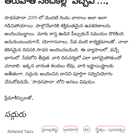
తరువాతి సంచికల్లో వచ్చేవి ….
సాధనపాదా 2019 లో మొదటి రెండు వారాలు అలా అలా
గడిచిపోయాయి. పాల్గొనేవారికి శక్తివంతమైన ఉపకరణాలను
అందించబడ్డాయి. మాకు కాస్త ఊపిరి పీల్చుకునే సమయం దొరికింది
అనుకుంటుండగానే, యోగాసనాలు, సేవ వంటి కార్యక్రమాలతో, చాలా
కఠినమైన దినసరి సాధన అందించబడింది. ఈ వ్యాసాలలో, వచ్చే
భాగంలో, సేవలోని తీవ్రత, వారి దినచర్యలో ఎలా భాగమైపోతుందో
చూడాలి. ఇక్కడ వారంత శలవలు లేవు, వారి ఇష్టాయిష్టాలకు
అతీతంగా, సద్గురు అందించిన దానిని పూర్తిగా సద్వినియోగం
చేసుకోవడమే, ‘సాధనపాదా’ లోని అసలు విషయం.
ప్రేమాశీస్సులతో,
సద్గురు
ప్రాణప్రతిష్ఠ
ఆదియోగి
శివ
స్త్రీత్వం - పురుషత్వం
Related Tags