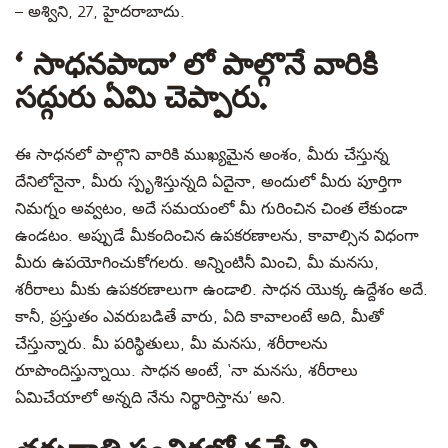
– అశ్విని, 27, హైదరాబాదు.
‘సాధనపాదా’ లో పాల్గొనే వారికి
సద్గురు ఏమి చెప్పారు.
ఈ సాధనలో పాల్గొని వారికి ముఖ్యమైన అంశం, మీరు చేస్తున్న
దేనిలోనైనా, మీరు స్పృశిస్తున్నది ఏదైనా, అందులో మీరు పూర్తిగా
నిమగ్నం అవ్వటం, అదే సమయంలో మీ గురించిన చింత లేకుండా
ఉండటం. అప్పుడే మీకందించిన ఉపకరణాలను, కావాల్సిన విధంగా
మీరు ఉపయోగించుకోగలరు. అన్నింటినీ మించి, మీ మనసు,
శరీరాలు మీకు ఉపకరణాలుగా ఉండాలి. సాధన యొక్క ఉద్దేశం అదే.
కానీ, ప్రస్తుతం ఎవరుబడితే వారు, ఏది కావాలంటే అది, మీతో
చేస్తున్నారు. మీ పరిస్థితులు, మీ మనసు, శరీరాలను
రూపొందిస్తున్నాయి. సాధన అంటే, ‘నా మనసు, శరీరాలు
ఏమిచేయాలో అన్నది నేను నిర్థారిస్తాను’ అని.