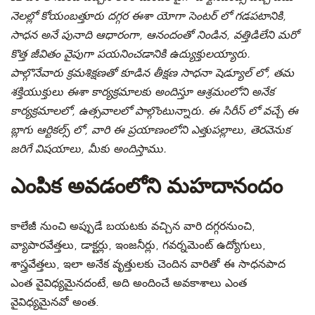
నెలల్లో కోయంబత్తూరు దగ్గర ఈశా యోగా సెంటర్ లో గడపటానికి,
సాధన అనే పునాది ఆధారంగా, ఆనందంతో నిండిన, వత్తిడిలేని మరో
కొత్త జీవితం వైపుగా పయనించడానికి ఉద్యుక్తులయ్యారు.
పాల్గొనేవారు క్రమశిక్షణతో కూడిన తీక్షణ సాధనా షెడ్యూల్ లో, తమ
శక్తియుక్తులు ఈశా కార్యక్రమాలకు అందిస్తూ ఆశ్రమంలోని అనేక
కార్యక్రమాలలో, ఉత్సవాలలో పాల్గొంటున్నారు. ఈ సిరీస్ లో వచ్చే ఈ
బ్లాగు ఆర్టికల్స్ లో, వారి ఈ ప్రయాణంలోని ఎత్తుపల్లాలు, తెరవెనుక
జరిగే విషయాలు, మీకు అందిస్తాము.
ఎంపిక అవడంలోని మహదానందం
కాలేజీ నుంచి అప్పుడే బయటకు వచ్చిన వారి దగ్గరనుంచి,
వ్యాపారవేత్తలు, డాక్టర్లు, ఇంజనీర్లు, గవర్నమెంట్ ఉద్యోగులు,
శాస్త్రవేత్తలు, ఇలా అనేక వృత్తులకు చెందిన వారితో ఈ సాధనపాద
ఎంత వైవిధ్యమైనదంటే, అది అందించే అవకాశాలు ఎంత
వైవిధ్యమైనవో అంత.