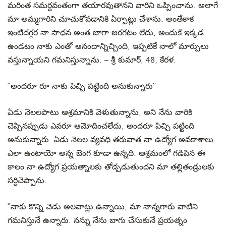
మరింత సమర్దవంతంగా తయారవుతానని వారిని ఒప్పించాను. అలాగే
మా అమ్మగారిని చూచుకోవడానికి ఏర్పాట్లు చేశాను. అంతేకాక
ఇంటిదగ్గర నా సాధన అంత బాగా జరగటం లేదు, అందుకే ఇక్కడ
ఉండటం నాకు ఎంతో ఆనందాన్నిచ్చింది, ఇప్పటికే నాలో మార్పులు
వస్తున్నాయని గమనిస్తున్నాను. – శ్రీ కుమార్, 48, కేరళ.
‘‘అందరూ రూ నాకు పిచ్చి పట్టింది అనుకున్నారు’’
ఏడు నెలలపాటు ఆశ్రమానికి వెళుతున్నాను, అని నేను వారికి
చెప్పినప్పుడు ఎవరూ ఆమోదించలేదు, అందరూ పిచ్చి పట్టింది
అనుకున్నారు. ఏడు నెలల వ్యవధి తరువాత నా ఉద్యోగ అవకాశాలు
ఎలా ఉంటాయో అన్న బెంగ కూడా ఉన్నది. ఆశ్రమంలో గడిపిన ఈ
కాలం నా ఉద్యోగ ప్రయత్నాలకు తోడ్పడుతుందని మా తల్లితండ్రులకు
సర్దిచెప్పాను.
‘‘నాకు కొన్ని చెడు అలవాట్లు ఉన్నాయి, మా నాన్నగారు వాటిని
గమనిస్తునే ఉన్నారు. నన్ను నేను బాగు చేసుకునే ప్రయత్నం