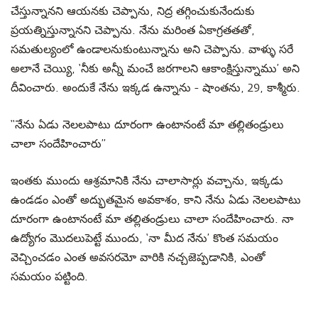
చేస్తున్నానని ఆయనకు చెప్పాను, నిద్ర తగ్గించుకునేందుకు
ప్రయత్నిస్తున్నానని చెప్పాను. నేను మరింత ఏకాగ్రతతతో,
సమతుల్యంలో ఉండాలనుకుంటున్నాను అని చెప్పాను. వాళ్ళు సరే
అలానే చెయ్యి, ‘నీకు అన్నీ మంచే జరగాలని ఆకాంక్షిస్తున్నాము’ అని
దీవించారు. అందుకే నేను ఇక్కడ ఉన్నాను - షాంతను, 29, కాశ్మీరు.
‘‘నేను ఏడు నెలలపాటు దూరంగా ఉంటానంటే మా తల్లితండ్రులు
చాలా సందేహించారు’’
ఇంతకు ముందు ఆశ్రమానికి నేను చాలాసార్లు వచ్చాను, ఇక్కడు
ఉండడం ఎంతో అద్భుతమైన అవకాశం, కాని నేను ఏడు నెలలపాటు
దూరంగా ఉంటానంటే మా తల్లితండ్రులు చాలా సందేహించారు. నా
ఉద్యోగం మొదలుపెట్టే ముందు, ‘నా మీద నేను’ కొంత సమయం
వెచ్చించడం ఎంత అవసరమో వారికి నచ్చజెప్పడానికి, ఎంతో
సమయం పట్టింది.