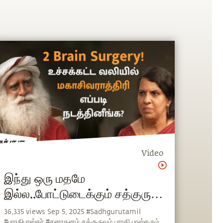
Video
இந்து ஒரு மதமே
இல்ல..போட்டுடைக்கும் சத்குரு! |
Bharathi Baskar &
36,335 views Sep 5, 2025 #Sadhgurutamil
#பாரதிபாஸ்கர் #சனாதனம் சத்குருவும் பாரதி பாஸ்கரும்