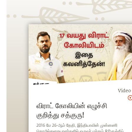
Video
விராட் கோலியின் எழுச்சி
குறித்து சத்குரு!
2016 மே 26-ஆம் தேதி, இந்தியாவின் முன்னணி
தொழில்துறையாளர்களில் ஒருவர் மற்றும் RP-சஞ்சீவ்