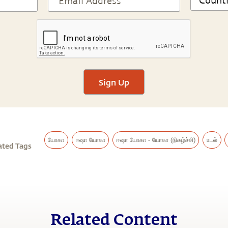
Sign Up
யோகா
ஈஷா யோகா
ஈஷா யோகா - யோகா (நிகழ்ச்சி)
உடல்
ated Tags
Related Content