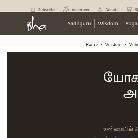
Subscribe
Volunteer
Donate
S
Sadhguru
Wisdom
Yoga
Home
Wisdom
Vid
/
/
யோகா
அம
உண்மையில் ஆர