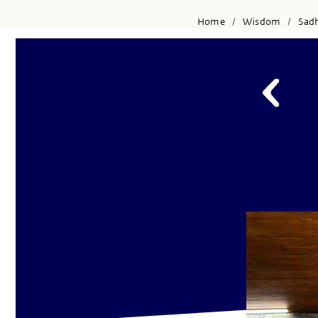
Home
Wisdom
Sad
/
/