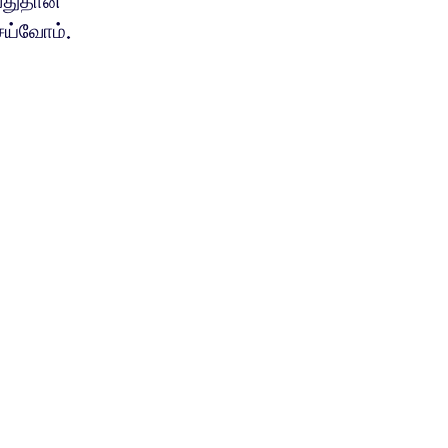
துதான்
ய்வோம்.