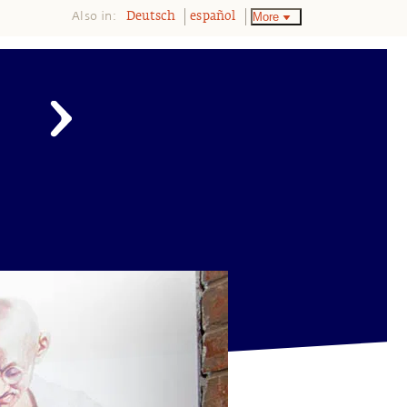
Also in:
More
Deutsch
español