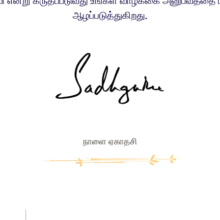
ி என்று கருதப்படுவது உங்கள் வாழ்க்கை அனுபவத்தை ம
ஆழப்படுத்துகிறது.
நாளை ஏகாதசி