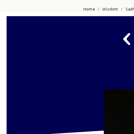
Home
Wisdom
Sad
/
/