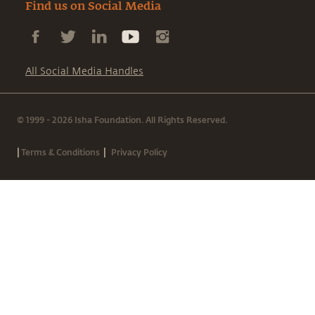
Find us on Social Media
All Social Media Handles
© 1999 - 2026 Isha Foundation. All Rights Reserved.
|
|
Terms & Conditions
Privacy Policy