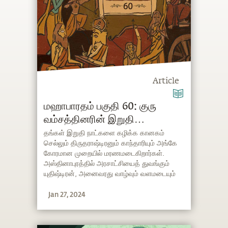
Article
மஹாபாரதம் பகுதி 60: குரு
வம்சத்தினரின் இறுதி
அத்தியாயம்
தங்கள் இறுதி நாட்களை கழிக்க கானகம்
செல்லும் திருதராஷ்டிரனும் காந்தாரியும் அங்கே
கோரமான முறையில் மரணமடைகிறார்கள்.
அஸ்தினாபுரத்தில் அரசாட்சியைத் துவங்கும்
யுதிஷ்டிரன், அனைவரது வாழ்வும் வளமடையும்
வகையில் சீரோடும் சிறப்போடும் 36
Jan 27, 2024
வருடங்களுக்கு தொடர்ந்து அரசாள்கிறான்.