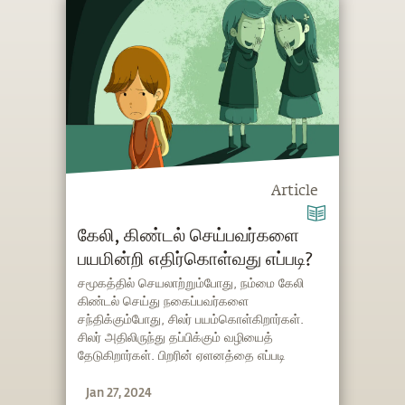
Article
கேலி, கிண்டல் செய்பவர்களை
பயமின்றி எதிர்கொள்வது எப்படி?
சமூகத்தில் செயலாற்றும்போது, நம்மை கேலி
கிண்டல் செய்து நகைப்பவர்களை
சந்திக்கும்போது, சிலர் பயம்கொள்கிறார்கள்.
சிலர் அதிலிருந்து தப்பிக்கும் வழியைத்
தேடுகிறார்கள். பிறரின் ஏளனத்தை எப்படி
எதிர்கொள்வது, அடுத்தவர் நம்மைப் பற்றி என்ன
Jan 27, 2024
நினைப்பார்களோ என்ற பயத்தை எப்படிப்