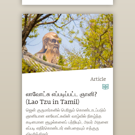
போக்குவது? சத்குரு விளக்குகிறார்.
Article
லாவோட்சு எப்படிப்பட்ட ஞானி?
(Lao Tzu in Tamil)
ஜென் குருமார்களில் பெரிதும் கொண்டாடப்படும்
ஞானியான லாவோட்சுவின் வாழ்வில் நிகழ்ந்த
கடினமான சூழல்களைப் பற்றியும், அவர் அதனை
எப்படி எதிர்கொண்டார் என்பதையும் சத்குரு
விவரிக்கிறார்.