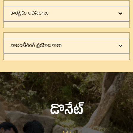
కార్యక్రమ అవసరాలు
వాలంటీరింగ్ ప్రయోజనాలు
డొనేట్