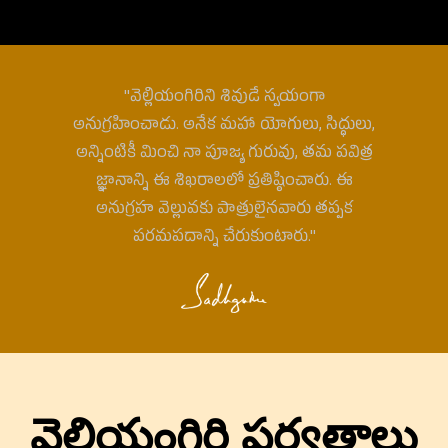
"వెల్లియంగిరిని శివుడే స్వయంగా
అనుగ్రహించాడు. అనేక మహా యోగులు, సిద్ధులు,
అన్నింటికీ మించి నా పూజ్య గురువు, తమ పవిత్ర
జ్ఞానాన్ని ఈ శిఖరాలలో ప్రతిష్ఠించారు. ఈ
అనుగ్రహ వెల్లువకు పాత్రులైనవారు తప్పక
పరమపదాన్ని చేరుకుంటారు."
వెల్లియంగిరి పర్వతాలు