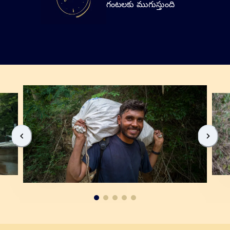
గంటలకు ముగుస్తుంది