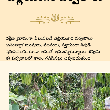
దక్షిణ కైలాసంగా పిలువబడే వెల్లియంగిరి పర్వతాలు,
అసంఖ్యాక ఋషులు, మునులు, స్వయంగా శివుడి
ప్రకంపనలను కూడా తమలో ఇముడ్చుకున్నాయి. శివుడు
ఈ పర్వతాలలో కాలం గడిపినట్లు చెప్పబడుతుంది.