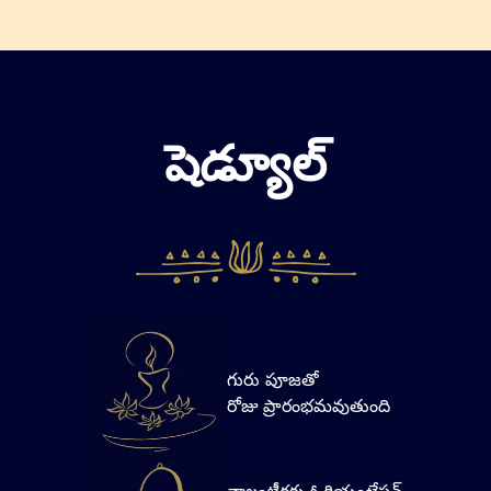
షెడ్యూల్
గురు పూజతో
రోజు ప్రారంభమవుతుంది