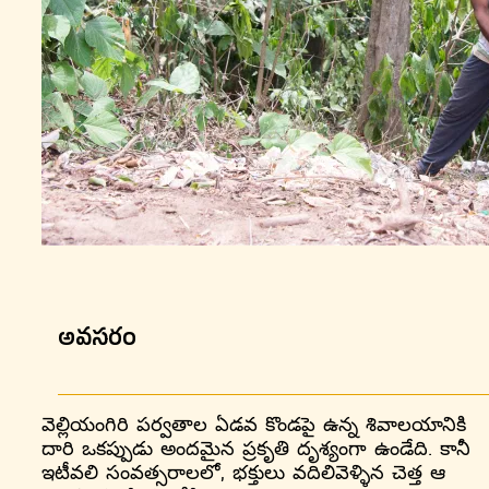
అవసరం
వెల్లియంగిరి పర్వతాల ఏడవ కొండపై ఉన్న శివాలయానికి
దారి ఒకప్పుడు అందమైన ప్రకృతి దృశ్యంగా ఉండేది. కానీ
ఇటీవలి సంవత్సరాలలో, భక్తులు వదిలివెళ్ళిన చెత్త ఆ