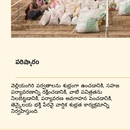
పరిష్కారం
వెల్లియంగిరి పర్వతాలను శుభ్రంగా ఉంచడానికి, సహజ
పర్యావరణాన్ని రక్షించడానికి, వాటి పవిత్రతను
నిలబెట్టడానికి, పర్యావరణ అవగాహన పెంచడానికి,
తెన్కైలయ భక్తి పేరవై వార్షిక శుభ్రత కార్యక్రమాన్ని
నిర్వహిస్తుంది.