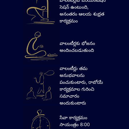
వాలంటీర్లకు ఓరియంటేషన్
సెషన్ ఉంటుంది,
అనంతరం ఆలయ శుభ్రత
కార్యక్రమం
వాలంటీర్లకు భోజనం
అందించబడుతుంది
వాలంటీర్లు తమ
అనుభవాలను
పంచుకుంటారు, రాబోయే
కార్యక్రమాల గురించి
సమాచారం
అందుకుంటారు
సేవా కార్యక్రమం
సాయంత్రం 8:00