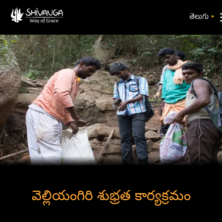
తెలుగు
వెల్లియంగిరి శుభ్రత కార్యక్రమం