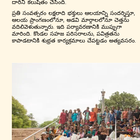
దారిని కలుషితం చేసింది.
ప్రతి సంవత్సరం లక్షలాది భక్తులు ఆలయాన్ని సందర్శిస్తూ,
ఆలయ ప్రాంగణంలోనూ, అడవి మార్గాలలోనూ చెత్తను
వదిలివెళుతున్నారు. ఇది పర్యావరణానికి ముప్పుగా
మారింది. కొండల సహజ పరిసరాలను, పవిత్రతను
కాపాడటానికి శుభ్రత కార్యక్రమాలు చేపట్టడం అత్యవసరం.