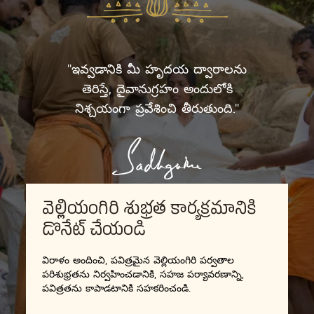
"ఇవ్వడానికి మీ హృదయ ద్వారాలను
తెరిస్తే, దైవానుగ్రహం అందులోకి
నిశ్చయంగా ప్రవేశించి తీరుతుంది."
వెల్లియంగిరి శుభ్రత కార్యక్రమానికి
డొనేట్ చేయండి
విరాళం అందించి, పవిత్రమైన వెల్లియంగిరి పర్వతాల
పరిశుభ్రతను నిర్వహించడానికి, సహజ పర్యావరణాన్ని,
పవిత్రతను కాపాడటానికి సహకరించండి.