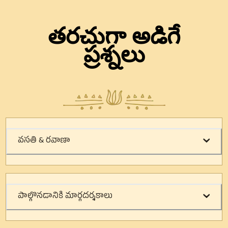
తరచుగా అడిగే
ప్రశ్నలు
వసతి & రవాణా
పాల్గొనడానికి మార్గదర్శకాలు