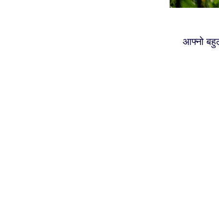
आफ्नो बहु