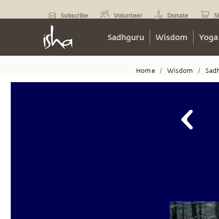
Subscribe
Volunteer
Donate
S
Sadhguru
Wisdom
Yoga
Home
Wisdom
Sad
/
/