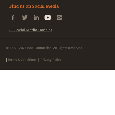
Find us on Social Media
All Social Media Handles
© 1999 - 2026 Isha Foundation. All Rights Reserved.
|
|
Terms & Conditions
Privacy Policy