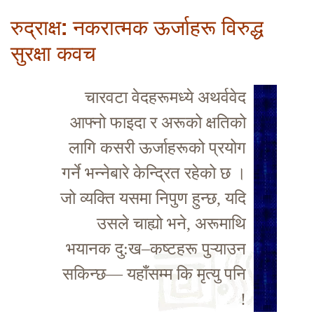
रुद्राक्ष: नकरात्मक ऊर्जाहरू विरुद्ध
सुरक्षा कवच
चारवटा वेदहरूमध्ये अथर्ववेद
आफ्नो फाइदा र अरूको क्षतिको
लागि कसरी ऊर्जाहरूको प्रयोग
गर्ने भन्नेबारे केन्द्रित रहेको छ ।
जो व्यक्ति यसमा निपुण हुन्छ, यदि
उसले चाह्यो भने, अरूमाथि
भयानक दु:ख–कष्टहरू पुऱ्याउन
सकिन्छ— यहाँसम्म कि मृत्यु पनि
!