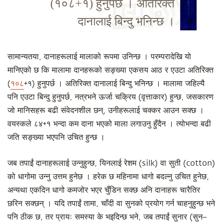
(१०८+१) हुनुपर्छ । अतिरिक्त
दानालाई बिन्दु भनिन्छ ।
सामान्यतया, दानाहरूलाई मालाको रूपमा उनिन्छ । परम्परादेखि यो
मानिएको छ कि मालामा दानहरूको सङ्ख्या एकसय आठ र एउटा अतिरिक्त
(
१०८
+१) हुनुपर्छ । अतिरिक्त दानालाई बिन्दु भनिन्छ । मालामा जहिल्यै
पनि एउटा बिन्दु हुनुपर्छ, नत्रभने ऊर्जा चक्रिय (वृत्ताकार) हुन्छ, जसकारण
जो मानिसहरू बढी संवेदनशील छन्, उनीहरूलाई चक्कर आउन सक्छ ।
वयस्कले ८४+१ भन्दा कम दाना भएको माला लगाउनु हुँदैन । त्योभन्दा बढी
जति सङ्ख्या भएपनि उचित हुन्छ ।
जब तपाईं दानाहरूलाई उन्नुहुन्छ, यिनलाई रेशम (silk) वा सुती (cotton)
को धागोमा उन्नु उत्तम हुनेछ । हरेक छ महिनामा धागो बदल्नु उचित हुनेछ,
अन्यथा एकदिन धागो कमजोर भएर चुँडिन सक्छ अनि दानाहरू चारैतिर
छरिन सक्छन् । यदि तपाईं तामा, चाँदी वा सुनको प्रयोग गर्न चाहनुहुन्छ भने
पनि ठीक छ, तर प्रायः समस्या के भइदिन्छ भने, जब तपाईं सुनार (सुन–