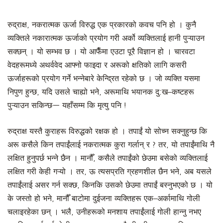
रुद्राक्ष, नकरात्मक ऊर्जा विरुद्ध एक प्रकारको कवच पनि हो । कुनै
व्यक्तिले नकारात्मक ऊर्जाको प्रयोग गरी अर्को व्यक्तिलाई हानी पुऱ्याउन
सक्छन् । यो सम्भव छ । यो आफैँमा एउटा पूरै विज्ञान हो । चारवटा
वेदहरूमध्ये अथर्ववेद आफ्नो फाइदा र अरूको क्षतिको लागि कसरी
ऊर्जाहरूको प्रयोग गर्ने भन्नेबारे केन्द्रित रहेको छ । जो व्यक्ति यसमा
निपुण हुन्छ, यदि उसले चाह्यो भने, अरूमाथि भयानक दु:ख–कष्टहरू
पुऱ्याउन सकिन्छ— यहाँसम्म कि मृत्यु पनि !
रुद्राक्ष यस्तै कुराहरू विरुद्धको रक्षक हो । तपाईं यो सोच्न सक्नुहुन्छ कि
अरू कसैले किन तपाईंलाई नकरात्मक कुरा गर्लान् र ? तर, यो तपाईंमाथि नै
लक्षित हुनुपर्छ भन्ने छैन । मानौँ, कसैले तपाईंको छेउमा बसेको व्यक्तिलाई
लक्षित गरी केही गऱ्यो । तर, ऊ त्यसप्रति ग्रहणशील छैन भने, अब यसले
तपाईंलाई असर गर्न सक्छ, किनकि उसको छेउमा तपाईं बस्नुभएको छ । यो
के जस्तो हो भने, मानौँ बाटोमा दुईजना व्यक्तिहरू एक–अर्कामाथि गोली
चलाइरहेका छन् । भलै, उनीहरूको मनशाय तपाईंलाई गोली हान्नु नभए