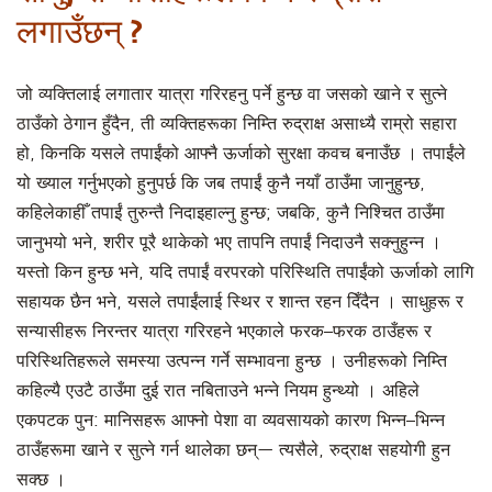
लगाउँछन् ?
जो व्यक्तिलाई लगातार यात्रा गरिरहनु पर्ने हुन्छ वा जसको खाने र सुत्ने
ठाउँको ठेगान हुँदैन, ती व्यक्तिहरूका निम्ति रुद्राक्ष असाध्यै राम्रो सहारा
हो, किनकि यसले तपाईंको आफ्नै ऊर्जाको सुरक्षा कवच बनाउँछ । तपाईंले
यो ख्याल गर्नुभएको हुनुपर्छ कि जब तपाईं कुनै नयाँ ठाउँमा जानुहुन्छ,
कहिलेकाहीँ तपाईं तुरुन्तै निदाइहाल्नु हुन्छ; जबकि, कुनै निश्चित ठाउँमा
जानुभयो भने, शरीर पूरै थाकेको भए तापनि तपाईं निदाउनै सक्नुहुन्न ।
यस्तो किन हुन्छ भने, यदि तपाईं वरपरको परिस्थिति तपाईंको ऊर्जाको लागि
सहायक छैन भने, यसले तपाईंलाई स्थिर र शान्त रहन दिँदैन । साधुहरू र
सन्यासीहरू निरन्तर यात्रा गरिरहने भएकाले फरक–फरक ठाउँहरू र
परिस्थितिहरूले समस्या उत्पन्न गर्ने सम्भावना हुन्छ । उनीहरूको निम्ति
कहिल्यै एउटै ठाउँमा दुई रात नबिताउने भन्ने नियम हुन्थ्यो । अहिले
एकपटक पुन: मानिसहरू आफ्नो पेशा वा व्यवसायको कारण भिन्न–भिन्न
ठाउँहरूमा खाने र सुत्ने गर्न थालेका छन्— त्यसैले, रुद्राक्ष सहयोगी हुन
सक्छ ।