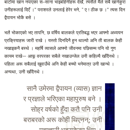
बाटोमा खान नपाएका स–साना भाइबहिनीहरू देखेँ, त्यसैले मैले सबै खानेकुरा
उनीहरूलाई दिएँ ।" पराशरले उनलाई हेरेर भने, “ ए ! ठीक छ ।" त्यस दिन
द्वैपायन भोकै बसे ।
भलै भोकाएको भए तापनि, छ वर्षिय बालकले प्रतिबद्ध भएर आफ्नो अध्ययन
प्रक्रियाहरू जारी राखे । यस्तो दिनदिनै हुन थाल्यो अनि ती बालक केही
नखाइकनै बस्थे । महर्षि व्यासले आफ्नो जीवनमा पछिसम्म पनि यो गुण
कायम राखे— आफू वरपरका सबैले नखाउन्जेल उनी कहिल्यै खाँदैनथे ।
पहिला अरू सबैलाई खुवाउँथे अनि केही बच्यो भनेमात्र उनी खान्थे ।
अन्यथा, उनी खाँदैनथे ।
सानै उमेरमा द्वैपायन (व्यास) ज्ञान
र प्रज्ञाले भरिएका महापुरुष बने ।
सोह्र वर्षको हुँदा कतै पनि उनी
बराबरको अरू कोही थिएनन्; उनी