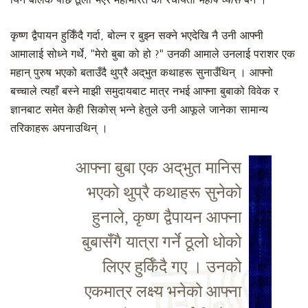
यिनै बालक पछि ठूलो भएर महाभारत का रचयिता
महर्षि व्यास
बने ।
कृष्ण द्वैपायन हुर्किँदै गर्दा, बोल्न र बुझ्न सक्ने भएदेखि नै उनी आफ्नी
आमालाई सोध्ने गर्थे, "मेरो बुबा को हो ?" उनकी आमाले उनलाई पराशर एक
महान् पुरुष भएको बताउँदै थुप्रै अद्‌भुत कथाहरू सुनाउँथिन् । आफ्नो
बच्चाले त्यहाँ बस्ने माझी समुदायबाट मात्र नभई आफ्ना बुबाको विवेक र
ज्ञानबाट समेत केही सिकोस् भन्ने हेतुले उनी आफूले जानेका सामान्य
तरिकाहरू अपनाउथिन् ।
आफ्ना बुबा एक अद्‌भुत मानिस
भएको थुप्रै कथाहरू सुनेको
हुनाले, कृष्ण द्वैपायन आफ्ना
बुबासँगै यात्रा गर्ने ठूलो धोको
लिएर हुर्किँदै गए । उनको
एकमात्र लक्ष्य भनेको आफ्ना