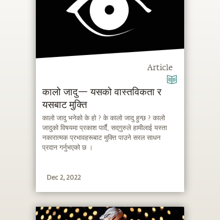
Article
कालो जादु— यसको वास्तविकता र
यसबाट मुक्ति
कालो जादु भनेको के हो ? के कालो जादु हुन्छ ? कालो
जादुको विषयमा प्रकाश पार्दै, सद्‌गुरुले हामीलाई यस्ता
नकारात्मक प्रभावहरूबाट मुक्ति पाउने सरल साधन
प्रदान गर्नुभएको छ ।
Dec 2, 2022