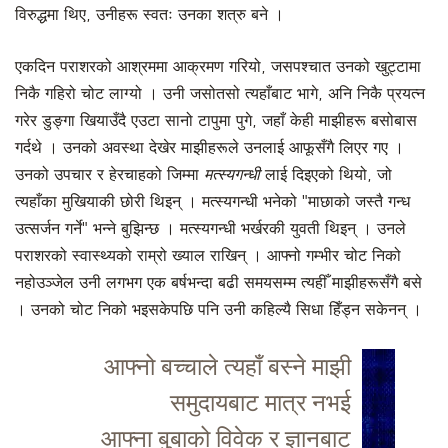
विरुद्धमा थिए, उनीहरू स्वतः उनका शत्रु बने ।
एकदिन पराशरको आश्रममा आक्रमण गरियो, जसपश्चात उनको खुट्टामा
निकै गहिरो चोट लाग्यो । उनी जसोतसो त्यहाँबाट भागे, अनि निकै प्रयत्न
गरेर डुङ्गा खियाउँदै एउटा सानो टापुमा पुगे, जहाँ केही माझीहरू बसोबास
गर्दथे । उनको अवस्था देखेर माझीहरूले उनलाई आफूसँगै लिएर गए ।
उनको उपचार र हेरचाहको जिम्मा
मत्स्यगन्धी
लाई दिइएको थियो, जो
त्यहाँका मुखियाकी छोरी थिइन् । मत्स्यगन्धी भनेको "माछाको जस्तै गन्ध
उत्सर्जन गर्ने" भन्ने बुझिन्छ । मत्स्यगन्धी भर्खरकी युवती थिइन् । उनले
पराशरको स्वास्थ्यको राम्रो ख्याल राखिन् । आफ्नो गम्भीर चोट निको
नहोउञ्जेल उनी लगभग एक बर्षभन्दा बढी समयसम्म त्यहीँ माझीहरूसँगै बसे
। उनको चोट निको भइसकेपछि पनि उनी कहिल्यै सिधा हिँड्न सकेनन् ।
आफ्नो बच्चाले त्यहाँ बस्ने माझी
समुदायबाट मात्र नभई
आफ्ना बुबाको विवेक र ज्ञानबाट