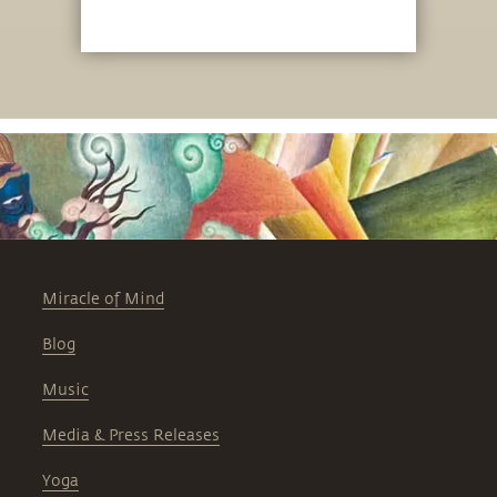
Miracle of Mind
Blog
Music
Media & Press Releases
Yoga