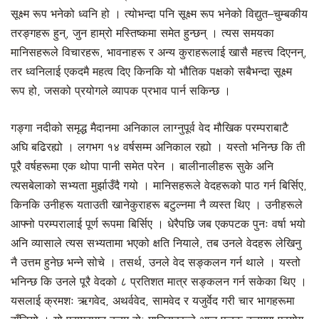
सूक्ष्म रूप भनेको ध्वनि हो । त्योभन्दा पनि सूक्ष्म रूप भनेको विद्युत–चुम्बकीय
तरङ्गहरू हुन्, जुन हाम्रो मस्तिष्कमा समेत हुन्छन् । त्यस समयका
मानिसहरूले विचारहरू, भावनाहरू र अन्य कुराहरूलाई खासै महत्त्व दिएनन्,
तर ध्वनिलाई एकदमै महत्व दिए किनकि यो भौतिक पक्षको सबैभन्दा सूक्ष्म
रूप हो, जसको प्रयोगले व्यापक प्रभाव पार्न सकिन्छ ।
गङ्गा नदीको समृद्ध मैदानमा अनिकाल लाग्नुपूर्व वेद मौखिक परम्पराबाटै
अघि बढिरह्यो । लगभग १४ वर्षसम्म अनिकाल रह्यो । यस्तो भनिन्छ कि ती
पूरै वर्षहरूमा एक थोपा पानी समेत परेन । बालीनालीहरू सुके अनि
त्यसबेलाको सभ्यता मुर्झाउँदै गयो । मानिसहरूले वेदहरूको पाठ गर्न बिर्सिए,
किनकि उनीहरू यताउती खानेकुराहरू बटुल्नमा नै व्यस्त थिए । उनीहरूले
आफ्नो परम्परालाई पूर्ण रूपमा बिर्सिए । धेरैपछि जब एकपटक पुनः वर्षा भयो
अनि व्यासाले त्यस सभ्यतामा भएको क्षति नियाले, तब उनले वेदहरू लेखिनु
नै उत्तम हुनेछ भन्ने सोचे । तसर्थ, उनले वेद सङ्कलन गर्न थाले । यस्तो
भनिन्छ कि उनले पूरै वेदको ८ प्रतिशत मात्र सङ्कलन गर्न सकेका थिए ।
यसलाई क्रमशः ऋगवेद, अथर्ववेद, सामवेद र यजुर्वेद गरी चार भागहरूमा