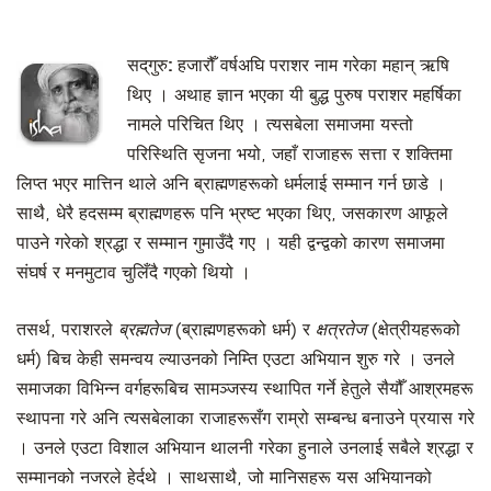
सद्‌गुरु:
हजारौँ वर्षअघि पराशर नाम गरेका महान् ऋषि
थिए । अथाह ज्ञान भएका यी बुद्ध पुरुष पराशर महर्षिका
नामले परिचित थिए । त्यसबेला समाजमा यस्तो
परिस्थिति सृजना भयो, जहाँ राजाहरू सत्ता र शक्तिमा
लिप्त भएर मात्तिन थाले अनि ब्राह्मणहरूको धर्मलाई सम्मान गर्न छाडे ।
साथै, धेरै हदसम्म ब्राह्मणहरू पनि भ्रष्ट भएका थिए, जसकारण आफूले
पाउने गरेको श्रद्धा र सम्मान गुमाउँदै गए । यही द्वन्द्वको कारण समाजमा
संघर्ष र मनमुटाव चुलिँदै गएको थियो ।
तसर्थ, पराशरले
ब्रह्मतेज
(ब्राह्मणहरूको धर्म) र
क्षत्रतेज
(क्षेत्रीयहरूको
धर्म) बिच केही समन्वय ल्याउनको निम्ति एउटा अभियान शुरु गरे । उनले
समाजका विभिन्न वर्गहरूबिच सामञ्जस्य स्थापित गर्ने हेतुले सैयौँ आश्रमहरू
स्थापना गरे अनि त्यसबेलाका राजाहरूसँग राम्रो सम्बन्ध बनाउने प्रयास गरे
। उनले एउटा विशाल अभियान थालनी गरेका हुनाले उनलाई सबैले श्रद्धा र
सम्मानको नजरले हेर्दथे । साथसाथै, जो मानिसहरू यस अभियानको