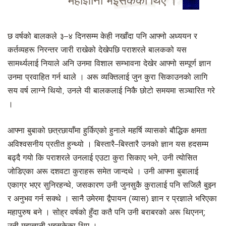
महाज्ञानी भइसकेका थिए ।
छ वर्षको बालकले ३–४ दिनसम्म केही नखाँदा पनि आफ्नो अध्ययन र
कर्तव्यहरू निरन्तर जारी राखेको देखेपछि पराशरले बालकको यस
सामर्थ्यलाई नियाले अनि उनमा विशाल सम्भावना देखेर आफ्नो सम्पूर्ण ज्ञान
उनमा प्रवाहित गर्न थाले । अरू व्यक्तिलाई जुन कुरा सिकाउनको लागि
सय वर्ष लाग्ने थियो, उनले यी बालकलाई निकै छोटो समयमा सञ्चारित गरे
।
आफ्ना बुबाको छत्रछायाँमा हुर्किएको हुनाले महर्षि व्यासको बौद्धिक क्षमता
अविश्वसनीय प्रतीत हुन्थ्यो । बिस्तारै–बिस्तारै उनको ज्ञान यस हदसम्म
बढ्दै गयो कि पराशरले उनलाई एउटा कुरा सिकाए भने, उनी त्योसित
जोडिएका अरू दशवटा कुराहरू समेत जान्दथे । उनी आफ्ना बुबालाई
एकाग्र भएर सुनिरहन्थे, जसकारण उनी जुनसुकै कुरालाई पनि सजिलै बुझ्न
र अनुभव गर्न सक्थे । सानै उमेरमा द्वैपायन (व्यास) ज्ञान र प्रज्ञाले भरिएका
महापुरुष बने । सोह्र वर्षको हुँदा कतै पनि उनी बराबरको अरू थिएनन्;