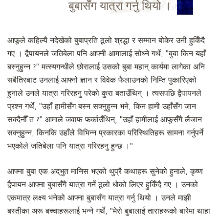
बुबासँग यात्रा गर्नु थियो ।
आफूले कहिल्यै नदेखेको बुबाप्रति ठूलो श्रद्धा र सम्मान बोकेर उनी हुर्किँदै
गए । द्वैपायनले जतिबेला पनि आफ्नी आमालाई सोध्ने गर्थे, "बुबा किन यहाँ
बस्नुहुन्न ?" मत्स्यगन्धीले छोरालाई उसको बुबा महान् कार्यमा लागेका अनि
सबैतिरबाट उनलाई आफ्नो ज्ञान र विवेक फैलाउनको निम्ति पुकारिएको
हुनाले उनले यात्रा गरिरहनु परेको कुरा बताउँथिन् । त्यसपछि द्वैपायनले
प्रश्न गर्थे, "उहाँ हामीसँग बस्न सक्नुहुन्न भने, किन हामी उहाँसँग जान
सक्दैनौँ त ?" आमाले जवाफ फर्काउँथिन्, "उहाँ हामीलाई आफूसँगै लैजान
सक्नुहुन्न, किनकि उहाँले विभिन्न प्रकारका परिस्थितिहरू सामना गर्नुपर्ने
भएकोले जतिबेला पनि यात्रा गरिरहनु हुन्छ ।"
आफ्ना बुबा एक अद्‌भुत मानिस भएको थुप्रै कथाहरू सुनेको हुनाले, कृष्ण
द्वैपायन आफ्ना बुबासँगै यात्रा गर्ने ठूलो धोको लिएर हुर्किँदै गए । उनको
एकमात्र लक्ष्य भनेको आफ्ना बुबासँग यात्रा गर्नु थियो । उनले माझी
बस्तीका अरू बच्चाहरूलाई भन्ने गर्थे, "मेरो बुबालाई ताराहरूको बारेमा थाहा