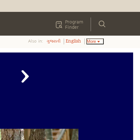
Program
Finder
Also in:
More
ગુજરાતી
English