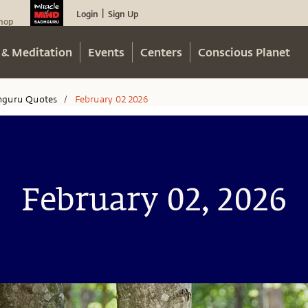
Login
Sign Up
|
hop
 & Meditation
Events
Centers
Conscious Planet
hguru Quotes
February 02 2026
/
February 02, 2026