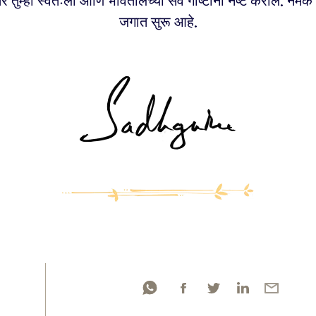
र तुम्ही स्वतःला आणि भोवतालच्या सर्व गोष्टींना नष्ट कराल. नेमके 
जगात सुरू आहे.