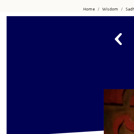
Home
Wisdom
Sad
/
/