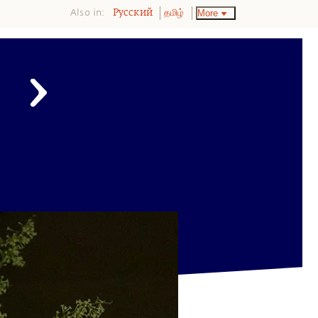
Also in:
More
Pусский
தமிழ்