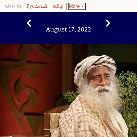
Also in:
More
Pусский
தமிழ்
August 17, 2022