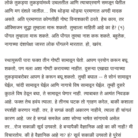
लोकं तुकड्या तुकड्यांमध्ये उचलतील आणि त्याचप्रमाणे समजून घेतील
आणि मग दंशले जातील... विष थोड्या थोड्या प्रमाणात अगदी मादक
असते. अति प्रमाणात कोणतीही गोष्ट विनाशकारी ठरते. हेच काय, तर
ऑक्सिजन सुद्धा तुम्हाला मारू शकतो. तुम्हाला माहिती आहे का हे? (१)
पोंगल तुम्हाला मारू शकते. अति पोंगल तुमचा नाश करू शकते. बहुतेक,
नागाच्या दंशापेक्षा जास्त लोक पोंगलने मारतात. हो, खरंय.
स्थायुरूपी पारा फक्त तीन गोष्टी सामावून घेतो. आपण प्रयोग करून बघू
शकतो, पण मला अशा गोष्टी करायच्या नाहीत. दुसऱ्या एखाद्या पाऱ्याच्या
तुकड्याबरोबर आपण हे करून बघू शकतो. तुम्ही बघाल -- ते सोनं सामावून
घेईल, चांदी सामावून घेईल आणि नागाचे विष सामावून घेईल. तुम्ही दुसरे
कुठले विष ठेवून बघा, ते सामावून घेणार नाही. त्याबाबत ते अत्यंत निवडक
आहे. फक्त तेच हवंय त्याला. हे तीनच घटक तो ग्रहण करेल, बाकी कशाला
स्पर्शही करणार नाही. तर, हे सगळं काही अकारण नाहीये, त्याला ही चांगलं
कारण आहे. जर हे सगळं समजेल अशा सोप्या भाषेत सांगायचे असेल
तर...रोज सकाळी सूर्य उगवतो. हे बऱ्यापैकी वैज्ञानिक आहे का की नाही? मी
विचारतोय. की हे वैज्ञानिक आहे ना? हं? सूर्य सकाळी उगवतो हे पुरेसं