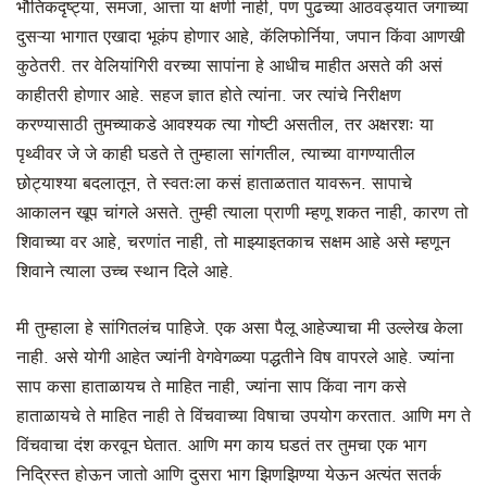
भौतिकदृष्ट्या, समजा, आत्ता या क्षणी नाही, पण पुढच्या आठवड्यात जगाच्या
दुसऱ्या भागात एखादा भूकंप होणार आहे, कॅलिफोर्निया, जपान किंवा आणखी
कुठेतरी. तर वेलियांगिरी वरच्या सापांना हे आधीच माहीत असते की असं
काहीतरी होणार आहे. सहज ज्ञात होते त्यांना. जर त्यांचे निरीक्षण
करण्यासाठी तुमच्याकडे आवश्यक त्या गोष्टी असतील, तर अक्षरशः या
पृथ्वीवर जे जे काही घडते ते तुम्हाला सांगतील, त्याच्या वागण्यातील
छोट्याश्या बदलातून, ते स्वतःला कसं हाताळतात यावरून. सापाचे
आकालन खूप चांगले असते. तुम्ही त्याला प्राणी म्हणू शकत नाही, कारण तो
शिवाच्या वर आहे, चरणांत नाही, तो माझ्याइतकाच सक्षम आहे असे म्हणून
शिवाने त्याला उच्च स्थान दिले आहे.
मी तुम्हाला हे सांगितलंच पाहिजे. एक असा पैलू आहेज्याचा मी उल्लेख केला
नाही. असे योगी आहेत ज्यांनी वेगवेगळ्या पद्धतीने विष वापरले आहे. ज्यांना
साप कसा हाताळायच ते माहित नाही, ज्यांना साप किंवा नाग कसे
हाताळायचे ते माहित नाही ते विंचवाच्या विषाचा उपयोग करतात. आणि मग ते
विंचवाचा दंश करवून घेतात. आणि मग काय घडतं तर तुमचा एक भाग
निद्रिस्त होऊन जातो आणि दुसरा भाग झिणझिण्या येऊन अत्यंत सतर्क