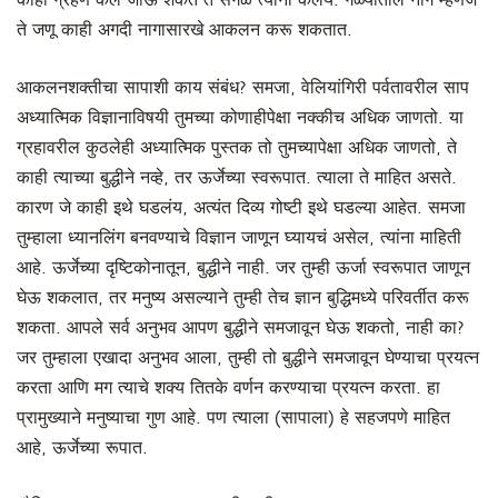
काही ग्रहण केलं जाऊ शकत ते सगळं त्यांनी केलंय. गळ्यातील नाग म्हणजे
ते जणू काही अगदी नागासारखे आकलन करू शकतात.
आकलनशक्तीचा सापाशी काय संबंध? समजा, वेलियांगिरी पर्वतावरील साप
अध्यात्मिक विज्ञानाविषयी तुमच्या कोणाहीपेक्षा नक्कीच अधिक जाणतो. या
ग्रहावरील कुठलेही अध्यात्मिक पुस्तक तो तुमच्यापेक्षा अधिक जाणतो, ते
काही त्याच्या बुद्धीने नव्हे, तर ऊर्जेच्या स्वरूपात. त्याला ते माहित असते.
कारण जे काही इथे घडलंय, अत्यंत दिव्य गोष्टी इथे घडल्या आहेत. समजा
तुम्हाला ध्यानलिंग बनवण्याचे विज्ञान जाणून घ्यायचं असेल, त्यांना माहिती
आहे. ऊर्जेच्या दृष्टिकोनातून, बुद्धीने नाही. जर तुम्ही ऊर्जा स्वरूपात जाणून
घेऊ शकलात, तर मनुष्य असल्याने तुम्ही तेच ज्ञान बुद्धिमध्ये परिवर्तीत करू
शकता. आपले सर्व अनुभव आपण बुद्धीने समजावून घेऊ शकतो, नाही का?
जर तुम्हाला एखादा अनुभव आला, तुम्ही तो बुद्धीने समजावून घेण्याचा प्रयत्न
करता आणि मग त्याचे शक्य तितके वर्णन करण्याचा प्रयत्न करता. हा
प्रामुख्याने मनुष्याचा गुण आहे. पण त्याला (सापाला) हे सहजपणे माहित
आहे, ऊर्जेच्या रूपात.