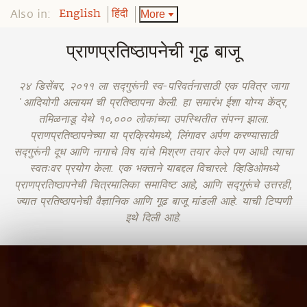
Also in:
More
English
हिंदी
प्राणप्रतिष्ठापनेची गूढ बाजू
२४ डिसेंबर, २०११ ला सद्गुरूंनी स्व-परिवर्तनासाठी एक पवित्र जागा
'आदियोगी अलायम'ची प्रतिष्ठापना केली. हा समारंभ ईशा योग्य केंद्र,
तमिळनाडू येथे १०,००० लोकांच्या उपस्थितीत संपन्न झाला.
प्राणप्रतिष्ठापनेच्या या प्रक्रियेमध्ये, लिंगावर अर्पण करण्यासाठी
सद्गुरूंनी दूध आणि नागाचे विष यांचे मिश्रण तयार केले पण आधी त्याचा
स्वतःवर प्रयोग केला. एक भक्ताने याबद्दल विचारले. व्हिडिओमध्ये
प्राणप्रतिष्ठापनेची चित्रमालिका समाविष्ट आहे, आणि सद्गुरूंचे उत्तरही,
ज्यात प्रतिष्ठापनेची वैज्ञानिक आणि गूढ बाजू मांडली आहे. याची टिप्पणी
इथे दिली आहे.