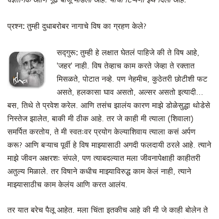
वैज्ञानिक आणि गूढ बाजू मांडली आहे. याची टिप्पणी इथे दिली आहे.
प्रश्न:
तुम्ही दुधाबरोबर नागाचे विष का ग्रहण केले?
सद्गुरू:
तुम्ही हे लक्षात घेतलं पाहिजे की ते विष आहे,
'जहर' नाही. विष तेव्हाच काम करते जेव्हा ते रक्तात
मिसळते, पोटात नव्हे. पण नेहमीच, कुठेतरी छोटीशी फट
असते, हलकासा घाव असतो, अल्सर असतो इत्यादी...
बस, तिथे ते प्रवेश करेल. आणि तसंच झालंय कारण माझे डोळेसुद्धा थोडेसे
निस्तेज झालेत, बाकी मी ठीक आहे. तर जे काही मी त्याला (शिवाला)
समर्पित करतोय, ते मी स्वतःवर प्रयोग केल्याशिवाय त्याला कसं अर्पण
करू? आणि बऱ्याच पूर्वी हे विष माझ्यासाठी अगदी फलदायी ठरले आहे. त्याने
माझे जीवन अक्षरशः संपले, पण त्याबदल्यात मला जीवनापेक्षाही काहीतरी
अतुल्य मिळाले. तर विषाने कधीच माझ्याविरुद्ध काम केलं नाही, त्याने
माझ्यासाठीच काम केलंय आणि करत आलंय.
तर यात बरेच पैलू आहेत. मला चिंता इतकीच आहे की मी जे काही बोलेन ते