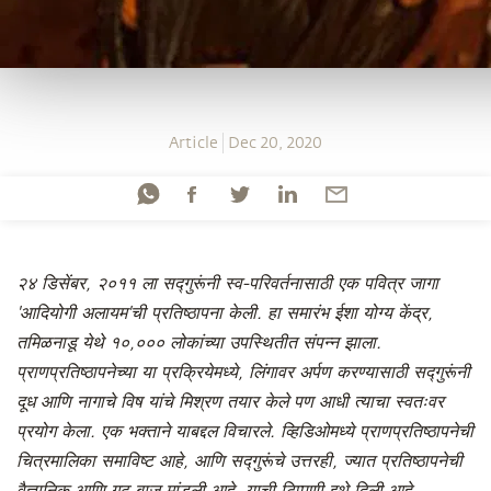
Article
Dec 20, 2020
२४ डिसेंबर, २०११ ला सद्गुरूंनी स्व-परिवर्तनासाठी एक पवित्र जागा
'आदियोगी अलायम'ची प्रतिष्ठापना केली. हा समारंभ ईशा योग्य केंद्र,
तमिळनाडू येथे १०,००० लोकांच्या उपस्थितीत संपन्न झाला.
प्राणप्रतिष्ठापनेच्या या प्रक्रियेमध्ये, लिंगावर अर्पण करण्यासाठी सद्गुरूंनी
दूध आणि नागाचे विष यांचे मिश्रण तयार केले पण आधी त्याचा स्वतःवर
प्रयोग केला. एक भक्ताने याबद्दल विचारले. व्हिडिओमध्ये प्राणप्रतिष्ठापनेची
चित्रमालिका समाविष्ट आहे, आणि सद्गुरूंचे उत्तरही, ज्यात प्रतिष्ठापनेची