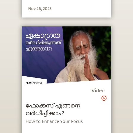
അദ്ദേഹത്തിന്‍റെ ജീവിതം യോഗ നമ്മുടെ
Nov 26, 2023
കാലഘട്ടത്തില്‍ വളരെ പ്രസക്തമായ ഒരു
ശാസ്ത്രമാണെന്നതിന്‍റെ ഒരു
ഓര്‍മ്മപ്പെടുത്തലാണ്.
Video
ഫോക്കസ് എങ്ങനെ
വർധിപ്പിക്കാം ?
How to Enhance Your Focus