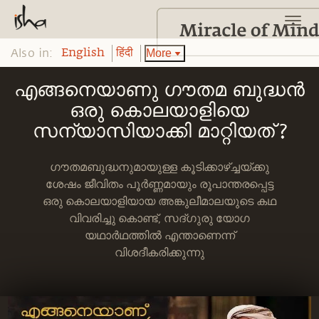
Also in:
More
English
हिंदी
എങ്ങനെയാണു ഗൗതമ ബുദ്ധൻ
ഒരു കൊലയാളിയെ
സന്യാസിയാക്കി മാറ്റിയത് ?
ഗൗതമബുദ്ധനുമായുള്ള കൂടിക്കാഴ്ച്ചയ്ക്കു
ശേഷം ജീവിതം പൂർണ്ണമായും രൂപാന്തരപ്പെട്ട
ഒരു കൊലയാളിയായ അങ്കുലീമാലയുടെ കഥ
വിവരിച്ചു കൊണ്ട്, സദ്ഗുരു യോഗ
യഥാർഥത്തിൽ എന്താണെന്ന്
വിശദീകരിക്കുന്നു