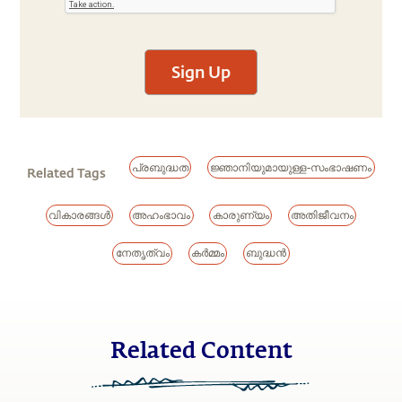
Sign Up
പ്രബുദ്ധത
ജ്ഞാനിയുമായുള്ള-സംഭാഷണം
Related Tags
വികാരങ്ങൾ
അഹംഭാവം
കാരുണ്യം
അതിജീവനം
നേതൃത്വം
കർമ്മം
ബുദ്ധൻ
Related Content