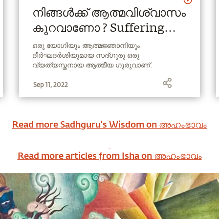
നിങ്ങൾക്ക് ആത്മവിശ്വാസം
കുറവാണോ ? Suffering
from lack of self
ഒരു യോഗിയും ആത്മജ്ഞാനിയും
ദീര്‍ഘദര്‍ശിയുമായ സദ്ഗുരു ഒരു
confidence ?
വ്യത്യസ്തനായ ആത്മീയ ഗുരുവാണ്.
ആഴമേറിയ ജ്ഞാനവും പ്രായോഗികതയും
Sep 11, 2022
തുടിക്കുന്ന അദ്ദേഹത്തിന്‍റെ ജീവിതം യോഗ
നമ്മുടെ കാലഘട്ടത്തില്‍ വളരെ പ്രസക്തമായ
ഒരു ശാസ്ത്രമാണെന്നതിന്‍റെ ഒരു
ഓര്‍മ്മപ്പെടുത്തലാണ്.
Read more Sadhguru's Wisdom on
അഹംഭാവം
Read more articles from Isha on
അഹംഭാവം