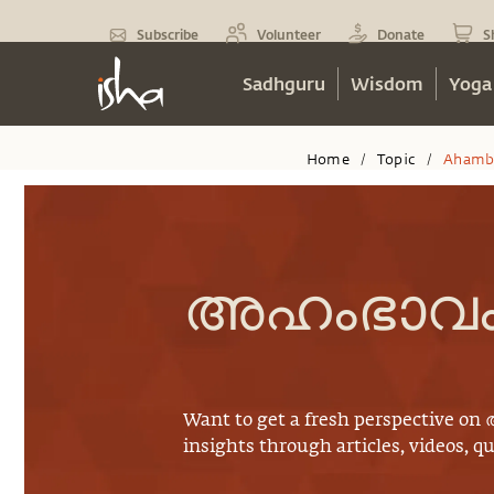
Subscribe
Volunteer
Donate
S
Sadhguru
Wisdom
Yoga
Home
Topic
Ahamb
/
/
അഹംഭാവ
Want to get a fresh perspective on
insights through articles, videos, q