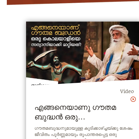
Video
എങ്ങനെയാണു ഗൗതമ
ബുദ്ധൻ ഒരു
കൊലയാളിയെ
ഗൗതമബുദ്ധനുമായുള്ള കൂടിക്കാഴ്ച്ചയ്ക്കു ശേഷം
ജീവിതം പൂർണ്ണമായും രൂപാന്തരപ്പെട്ട ഒരു
സന്യാസിയാക്കി മാറ്റിയത് ?