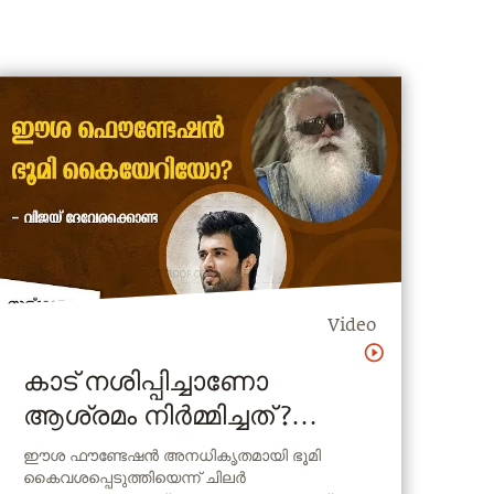
Video
കാട് നശിപ്പിച്ചാണോ
ആശ്രമം നിർമ്മിച്ചത് ?
ഈശയ്‌ക്കെതിരെ
ഈശ ഫൗണ്ടേഷൻ അനധികൃതമായി ഭൂമി
കൈവശപ്പെടുത്തിയെന്ന് ചിലർ
ഭൂമികൈയേറ്റം