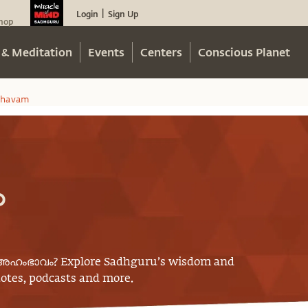
Login
Sign Up
|
hop
 & Meditation
Events
Centers
Conscious Planet
havam
ം
അഹംഭാവം
? Explore Sadhguru’s wisdom and
uotes, podcasts and more.