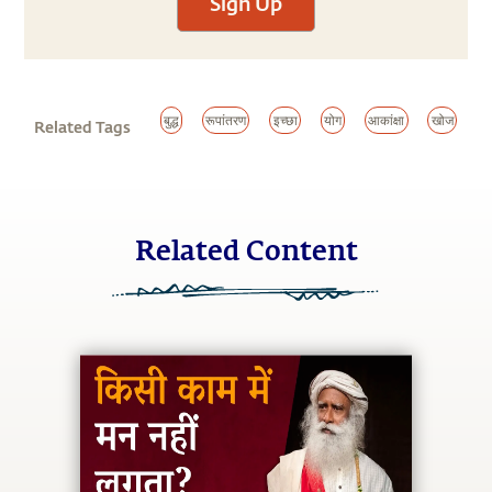
Sign Up
बुद्ध
रूपांतरण
इच्छा
योग
आकांक्षा
खोज
Related Tags
Related Content