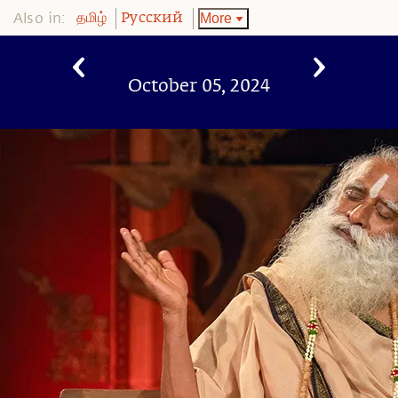
Also in:
More
தமிழ்
Pусский
October 05, 2024