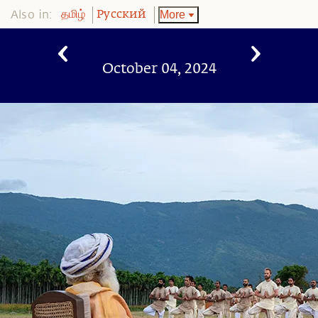
Also in:
More
தமிழ்
Pусский
October 04, 2024