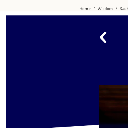
Home
Wisdom
Sad
/
/