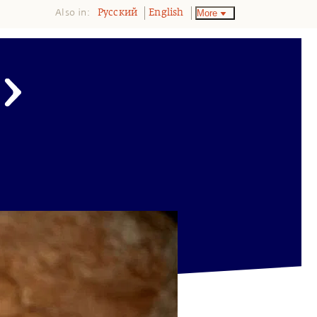
Also in:
More
Pусский
English