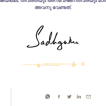
കയില്ല. തീവ്രതയും അന്വേഷണത്വരയും മാത
അവനു വേണ്ടത്.