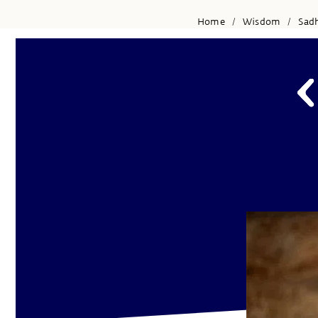
Home
Wisdom
Sad
/
/