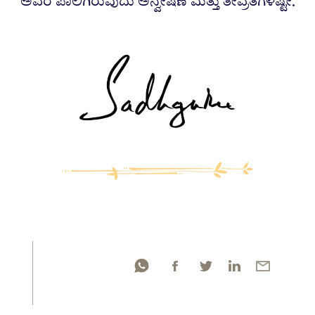
ಅವರ ಪಾಲಿಗಿರುವುದು ಅನ್ವೇಷಣೆ ಮತ್ತು ತೀವ್ರತೆಗಳಷ್ಟೇ.