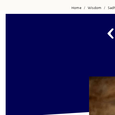
Home
Wisdom
Sad
/
/