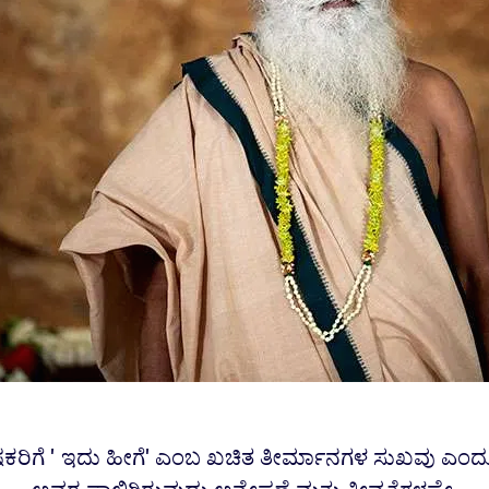
ವೇಷಕರಿಗೆ 'ಇದು ಹೀಗೆ' ಎಂಬ ಖಚಿತ ತೀರ್ಮಾನಗಳ ಸುಖವು ಎಂ