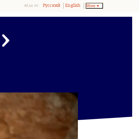
Also in:
More
Pусский
English