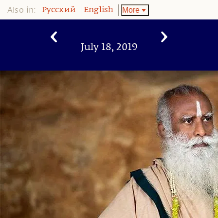
Also in:
More
Pусский
English
July 18, 2019