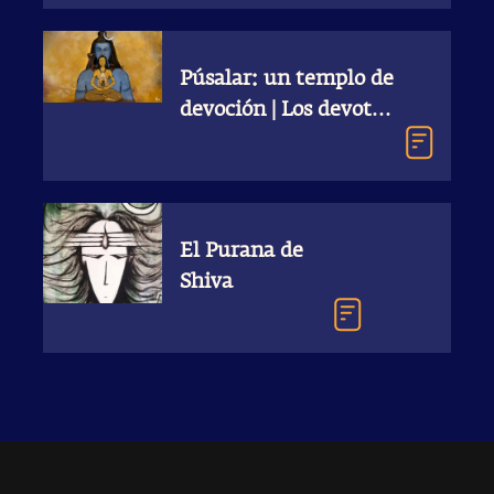
Púsalar: un templo de
devoción | Los devotos
de Shiva develados
El Purana de
Shiva